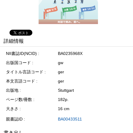
詳細情報
NII書誌ID(NCID)
BA0235968X
出版国コード
gw
タイトル言語コード
ger
本文言語コード
ger
出版地
Stuttgart
ページ数/冊数
182p.
大きさ
16 cm
親書誌ID
BA00433511
書き出し