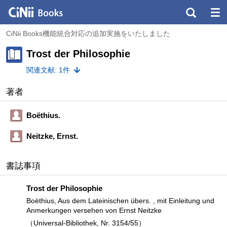
CiNii Books機能統合対応の追加実施をいたしました
Trost der Philosophie
関連文献: 1件
著者
Boëthius.
Neitzke, Ernst.
書誌事項
Trost der Philosophie
Boëthius, Aus dem Lateinischen übers. , mit Einleitung und
Anmerkungen versehen von Ernst Neitzke
（Universal-Bibliothek, Nr. 3154/55）