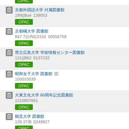
OPAC
京都外国語大学 付属図書館
189||Boë
139053
OPAC
京都橘大学 図書館
847.7||UNI||3154
00556758
OPAC
県立広島大学 学術情報センター図書館
131||B62
0137232
OPAC
昭和女子大学 図書館
図
100033039
OPAC
大東文化大学 60周年記念図書館
1210807661
OPAC
鶴見大学 図書館
139.37/B
0249827
OPAC