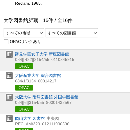
Reclam, 1965.
大学図書館所蔵
16
件 /
全
16
件
すべての地域
すべての図書館
OPACリンクあり
跡見学園女子大学 新座図書館
084||R22||3154/55
0110345915
OPAC
大阪産業大学 綜合図書館
084/1/3154
00014217
OPAC
大阪大学 附属図書館 外国学図書館
084||6||3154/55
90001432567
OPAC
岡山大学 図書館
中央図
RECLAM/320
012111930596