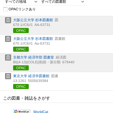
すべての地域
すべての図書館
OPACリンクあり
大阪公立大学 杉本図書館
図
670.1//C6//1
AA-63731
OPAC
大阪公立大学 杉本図書館
図書館
670.1//C6//1
Aa-63731
OPAC
京都大学 経済学部 図書室
経済図
BI||4-13||COLE||戦前・新分類
679440
OPAC
東京大学 経済学図書館
図書
13:1261
5505639384
OPAC
この図書・雑誌をさがす
WorldCat