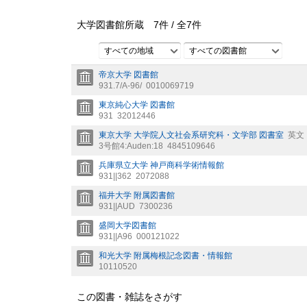
大学図書館所蔵
7
件 /
全
7
件
すべての地域
すべての図書館
帝京大学 図書館
931.7/A-96/
0010069719
東京純心大学 図書館
931
32012446
東京大学 大学院人文社会系研究科・文学部 図書室
英文
3号館4:Auden:18
4845109646
兵庫県立大学 神戸商科学術情報館
931||362
2072088
福井大学 附属図書館
931||AUD
7300236
盛岡大学図書館
931||A96
000121022
和光大学 附属梅根記念図書・情報館
10110520
この図書・雑誌をさがす