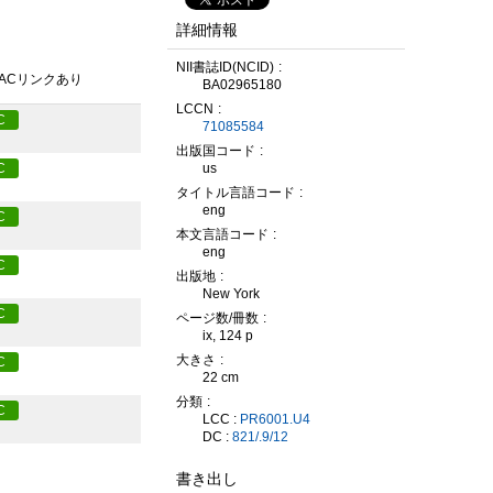
詳細情報
NII書誌ID(NCID)
PACリンクあり
BA02965180
LCCN
C
71085584
出版国コード
us
C
タイトル言語コード
eng
C
本文言語コード
eng
C
出版地
New York
C
ページ数/冊数
ix, 124 p
大きさ
C
22 cm
分類
C
LCC :
PR6001.U4
DC :
821/.9/12
書き出し