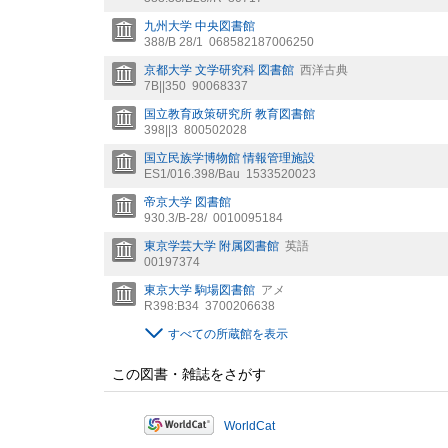
九州大学 中央図書館
388/B 28/1
068582187006250
京都大学 文学研究科 図書館
西洋古典
7B||350
90068337
国立教育政策研究所 教育図書館
398||3
800502028
国立民族学博物館 情報管理施設
ES1/016.398/Bau
1533520023
帝京大学 図書館
930.3/B-28/
0010095184
東京学芸大学 附属図書館
英語
00197374
東京大学 駒場図書館
アメ
R398:B34
3700206638
すべての所蔵館を表示
この図書・雑誌をさがす
WorldCat