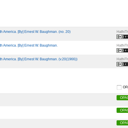
rth America. [By] Ernest W. Baughman. (no. 20)
HathiTr
rth America. [By] Ernest W. Baughman.
HathiTr
rth America. [By] Ernest W. Baughman. (v.20(1966))
HathiTr
O
OPA
OPA
OPA