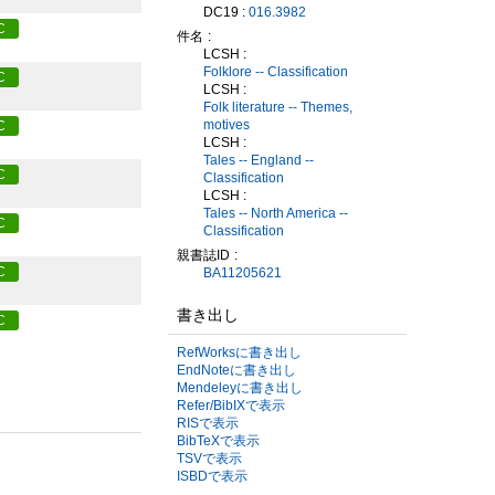
DC19 :
016.3982
C
件名
LCSH :
Folklore -- Classification
C
LCSH :
Folk literature -- Themes,
motives
C
LCSH :
Tales -- England --
C
Classification
LCSH :
Tales -- North America --
C
Classification
親書誌ID
C
BA11205621
書き出し
C
RefWorksに書き出し
EndNoteに書き出し
Mendeleyに書き出し
Refer/BibIXで表示
RISで表示
BibTeXで表示
TSVで表示
ISBDで表示