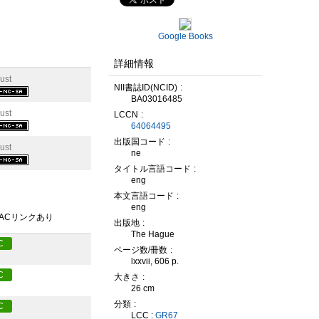
Google Books
詳細情報
ust
NII書誌ID(NCID)
BA03016485
ust
LCCN
64064495
出版国コード
ust
ne
タイトル言語コード
eng
本文言語コード
eng
PACリンクあり
出版地
The Hague
C
ページ数/冊数
lxxvii, 606 p.
C
大きさ
26 cm
分類
C
LCC :
GR67