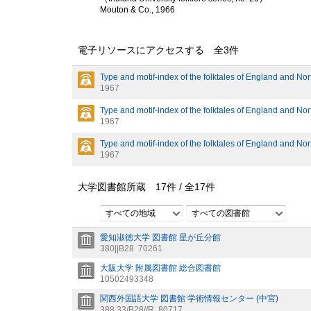
Mouton & Co., 1966
電子リソースにアクセスする 全
3
件
Type and motif-index of the folktales of England and No
1967
Type and motif-index of the folktales of England and No
1967
Type and motif-index of the folktales of England and No
1967
大学図書館所蔵
17
件 /
全
17
件
すべての地域
すべての図書館
愛知淑徳大学 図書館 星が丘分館
380||B28
70261
大阪大学 附属図書館 総合図書館
10502493348
関西外国語大学 図書館 学術情報センター (中宮)
388.33/B28//R
80717