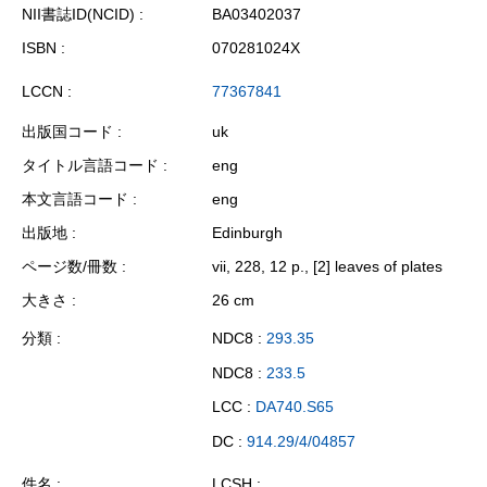
NII書誌ID(NCID)
BA03402037
ISBN
070281024X
LCCN
77367841
出版国コード
uk
タイトル言語コード
eng
本文言語コード
eng
出版地
Edinburgh
ページ数/冊数
vii, 228, 12 p., [2] leaves of plates
大きさ
26 cm
分類
NDC8 :
293.35
NDC8 :
233.5
LCC :
DA740.S65
DC :
914.29/4/04857
件名
LCSH :