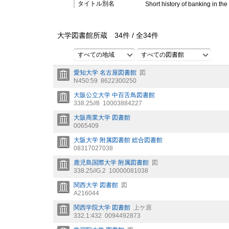
タイトル別名
Short history of banking in th
大学図書館所蔵
34
件 /
全
34
件
すべての地域
すべての図書館
愛知大学 名古屋図書館
図
N450:59
8622300250
大阪公立大学 中百舌鳥図書館
338.25//8
10003884227
大阪商業大学 図書館
0065409
大阪大学 附属図書館 総合図書館
08317027038
鹿児島国際大学 附属図書館
図
338.25//G.2
10000081038
関西大学 図書館
図
A216044
関西学院大学 図書館
上ケ原
332.1:432
0094492873