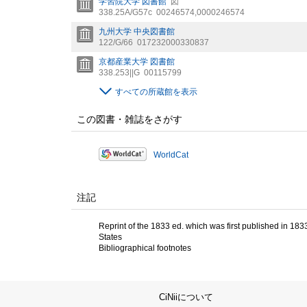
学習院大学 図書館
図
338.25A/G57c
00246574,0000246574
九州大学 中央図書館
122/G/66
017232000330837
京都産業大学 図書館
338.253||G
00115799
すべての所蔵館を表示
この図書・雑誌をさがす
WorldCat
注記
Reprint of the 1833 ed. which was first published in 183
States
Bibliographical footnotes
CiNiiについて