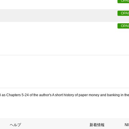
OPA
OPA
OPA
3 as Chapters 5-24 of the author's A short history of paper money and banking in th
ヘルプ
新着情報
N