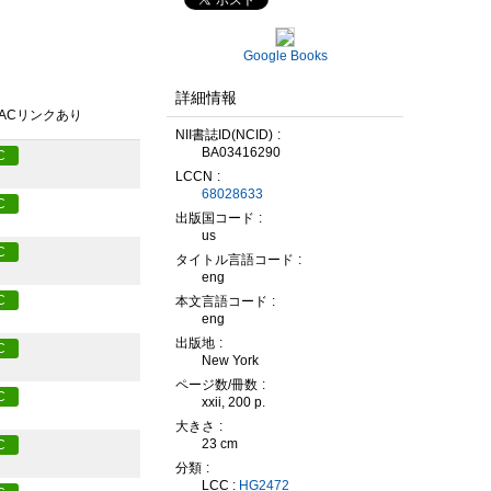
Google Books
詳細情報
PACリンクあり
NII書誌ID(NCID)
BA03416290
C
LCCN
68028633
C
出版国コード
us
C
タイトル言語コード
eng
C
本文言語コード
eng
出版地
C
New York
ページ数/冊数
C
xxii, 200 p.
大きさ
23 cm
C
分類
LCC :
HG2472