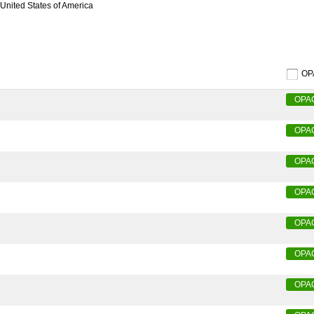
e United States of America
O
OPA
OPA
OPA
OPA
OPA
OPA
OPA