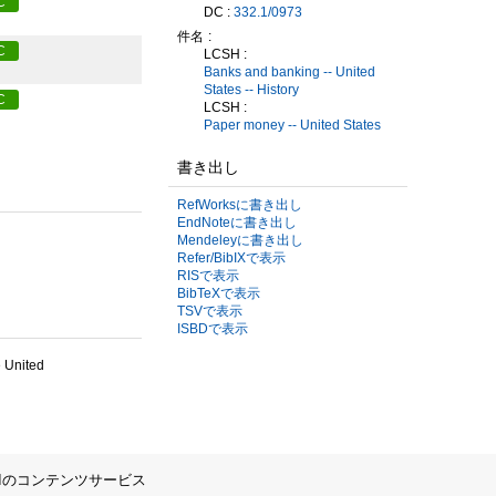
C
DC :
332.1/0973
件名
C
LCSH :
Banks and banking -- United
States -- History
C
LCSH :
Paper money -- United States
書き出し
RefWorksに書き出し
EndNoteに書き出し
Mendeleyに書き出し
Refer/BibIXで表示
RISで表示
BibTeXで表示
TSVで表示
ISBDで表示
e United
IIのコンテンツサービス