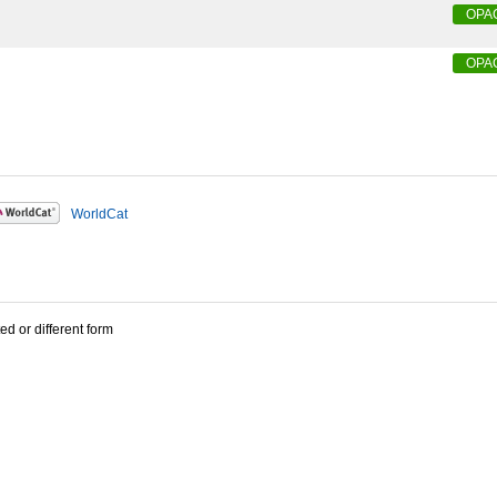
OPA
OPA
WorldCat
ed or different form