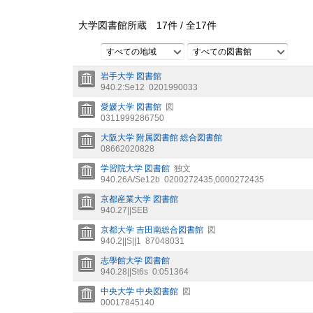
大学図書館所蔵
17
件 /
全
17
件
すべての地域
すべての図書館
岩手大学 図書館
940.2:Se12
0201990033
愛媛大学 図書館
図
0311999286750
大阪大学 附属図書館 総合図書館
08662020828
学習院大学 図書館
独文
940.26A/Se12b
0200272435,0000272435
京都産業大学 図書館
940.27||SEB
京都大学 吉田南総合図書館
図
940.2||S||1
87048031
志學館大学 図書館
940.28||St6s
0:051364
中央大学 中央図書館
図
00017845140