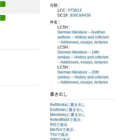
C
分類
LCC :
PT3813
DC19 :
830/.9/9436
C
件名
LCSH :
German literature -- Austrian
authors -- History and criticism
-- Addresses, essays, lectures
LCSH :
German literature -- 19th
century -- History and criticism
-- Addresses, essays, lectures
LCSH :
German literature -- 20th
century -- History and criticism
-- Addresses, essays, lectures
書き出し
RefWorksに書き出し
EndNoteに書き出し
Mendeleyに書き出し
Refer/BibIXで表示
RISで表示
BibTeXで表示
TSVで表示
ISBDで表示