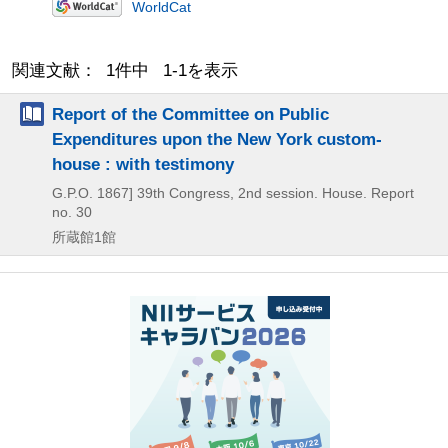
WorldCat
関連文献： 1件中 1-1を表示
Report of the Committee on Public
Expenditures upon the New York custom-
house : with testimony
G.P.O.
1867]
39th Congress,
2nd session. House. Report
no. 30
所蔵館1館