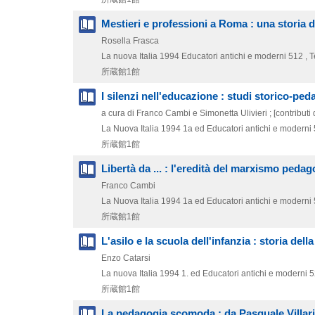
Mestieri e professioni a Roma : una storia 
Rosella Frasca
La nuova Italia
1994
Educatori antichi e moderni 512 ,
所蔵館1館
I silenzi nell'educazione : studi storico-pe
a cura di Franco Cambi e Simonetta Ulivieri ; [contributi di
La Nuova Italia
1994
1a ed
Educatori antichi e moderni
所蔵館1館
Libertà da ... : l'eredità del marxismo peda
Franco Cambi
La Nuova Italia
1994
1a ed
Educatori antichi e moderni
所蔵館1館
L'asilo e la scuola dell'infanzia : storia de
Enzo Catarsi
La nuova Italia
1994
1. ed
Educatori antichi e moderni 
所蔵館1館
La pedagogia scomoda : da Pasquale Villar