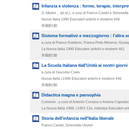
Infanzia e violenza : forme, terapie, interpre
G. Attolini ... [et al.] ; a cura di Franco Cambi e Simonett
Nuova Italia
1990
Educatori antichi e moderni 449
所蔵館1館
Sistema formativo e mezzogiorno : l'altra s
a cura di Franco Frabboni, Franca Pinto Minerva, Gius
La Nuova italia
1990
Educatori antichi e moderni 461
所蔵館1館
La Scuola italiana dall'Unità ai nostri giorni
a cura di Giacomo Cives
Nuova Italia
c1990
Educatori antichi e moderni 446
所蔵館2館
Didactica magna e pansophia
Comenio ; a cura di Antonio Corsano e Ameria Capoda
La Nuova Italia
1988, c1952
12a. ristampa
Educatori an
Storia dell'infanzia nell'Italia liberale
Franco Cambi, Simonetta Ulivieri