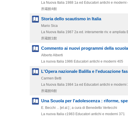
La Nuova Italia
1988
1a ed
Educatori antichi e moderni
所蔵館4館
Storia dello scautismo in Italia
Mario Sica
La Nuova Italia
1987
2a ed. interamente riv. e ampliata
所蔵館1館
Commento ai nuovi programmi della scuola
Alberto Alberti
La nuova Italia
1986
Educatori antichi e moderni 405
L'Opera nazionale Balilla e l'educazione fas
Carmen Betti
La Nuova Italia
1984
1a ed
Educatori antichi e moderni
所蔵館6館
Una Scuola per l'adolescenza : riforme, spe
E. Becchi ... [et al.] ; a cura di Benedetto Vertecchi
La nuova Italia
c1983
Educatori antichi e moderni 371