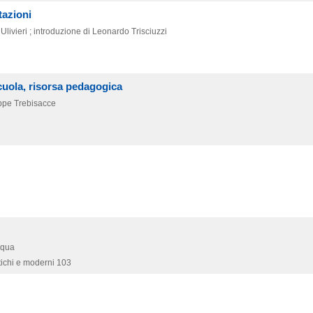
tazioni
a Ulivieri ; introduzione di Leonardo Trisciuzzi
cuola, risorsa pedagogica
eppe Trebisacce
cqua
tichi e moderni 103