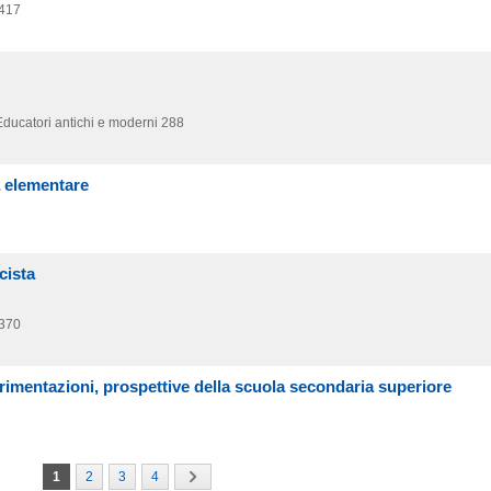
 417
Educatori antichi e moderni 288
 elementare
cista
 370
rimentazioni, prospettive della scuola secondaria superiore
1
2
3
4