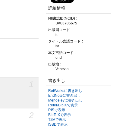
詳細情報
NII書誌ID(NCID)
BA03786675
出版国コード
it
タイトル言語コード
ita
本文言語コード
und
出版地
Venezia
書き出し
1
RefWorksに書き出し
EndNoteに書き出し
Mendeleyに書き出し
Refer/BibIXで表示
RISで表示
2
BibTeXで表示
TSVで表示
ISBDで表示