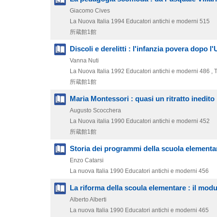
Giacomo Cives
La Nuova Italia
1994
Educatori antichi e moderni 515
所蔵館1館
Discoli e derelitti : l'infanzia povera dopo l'
Vanna Nuti
La Nuova Italia
1992
Educatori antichi e moderni 486 ,
所蔵館1館
Maria Montessori : quasi un ritratto inedito
Augusto Scocchera
La Nuova italia
1990
Educatori antichi e moderni 452
所蔵館1館
Storia dei programmi della scuola elementa
Enzo Catarsi
La nuova Italia
1990
Educatori antichi e moderni 456
La riforma della scoula elementare : il mod
Alberto Alberti
La nuova Italia
1990
Educatori antichi e moderni 465