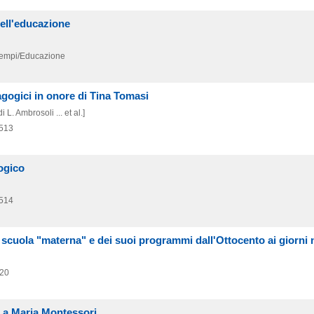
dell'educazione
 Tempi/Educazione
dagogici in onore di Tina Tomasi
 L. Ambrosoli ... et al.]
 513
gogico
 514
lla scuola "materna" e dei suoi programmi dall'Ottocento ai giorni 
520
i a Maria Montessori