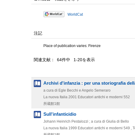
WorldCat
注記
Place of publication varies: Firenze
関連文献： 64件中 1-20を表示
Archivi d'infanzia : per una storiografia del
a cura di Egle Becchi e Angelo Semeraro
La nuova Italia
2001
Educatori antichi e moderni 552
所蔵館1館
Sull'infanticidio
Johann Heinrich Pestalozzi ; a cura di Giulia di Bello
La nuova Italia
1999
Educatori antichi e moderni 549 ,
所蔵館1館