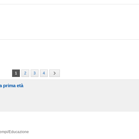
1
2
3
4
la prima età
 Tempi/Educazione