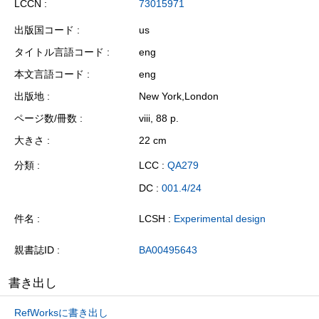
LCCN
73015971
出版国コード
us
タイトル言語コード
eng
本文言語コード
eng
出版地
New York,London
ページ数/冊数
viii, 88 p.
大きさ
22 cm
分類
LCC :
QA279
DC :
001.4/24
件名
LCSH :
Experimental design
親書誌ID
BA00495643
書き出し
RefWorksに書き出し