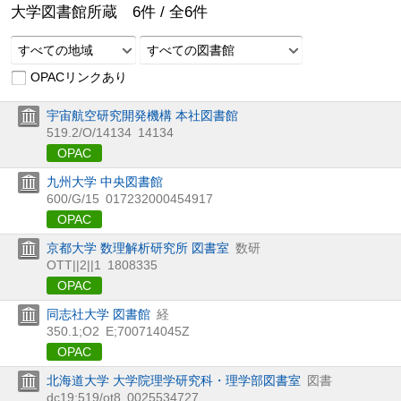
大学図書館所蔵
6
件 /
全
6
件
すべての地域
すべての図書館
OPACリンクあり
宇宙航空研究開発機構 本社図書館
519.2/O/14134
14134
OPAC
九州大学 中央図書館
600/G/15
017232000454917
OPAC
京都大学 数理解析研究所 図書室
数研
OTT||2||1
1808335
OPAC
同志社大学 図書館
経
350.1;O2
E;700714045Z
OPAC
北海道大学 大学院理学研究科・理学部図書室
図書
dc19:519/ot8
0025534727