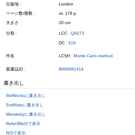
出版地
London
ページ数/冊数
vii, 178 p.
大きさ
20 cm
分類
LCC :
QA273
DC :
519
件名
LCSH :
Monte Carlo method
親書誌ID
BA00081414
書き出し
RefWorksに書き出し
EndNoteに書き出し
Mendeleyに書き出し
Refer/BibIXで表示
RISで表示