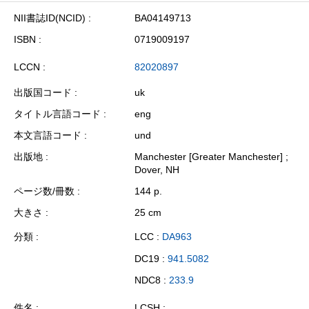
NII書誌ID(NCID)
BA04149713
ISBN
0719009197
LCCN
82020897
出版国コード
uk
タイトル言語コード
eng
本文言語コード
und
出版地
Manchester [Greater Manchester] ;
Dover, NH
ページ数/冊数
144 p.
大きさ
25 cm
分類
LCC :
DA963
DC19 :
941.5082
NDC8 :
233.9
件名
LCSH :