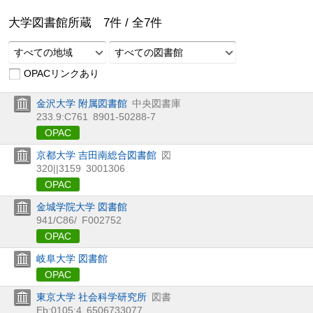
大学図書館所蔵
7
件 /
全
7
件
すべての地域
すべての図書館
OPACリンクあり
金沢大学 附属図書館
中央図書庫
233.9:C761
8901-50288-7
OPAC
京都大学 吉田南総合図書館
図
320||3159
3001306
OPAC
金城学院大学 図書館
941/C86/
F002752
OPAC
岐阜大学 図書館
OPAC
東京大学 社会科学研究所
図書
Eb:0105:4
6506733077