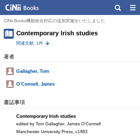
CiNii Books機能統合対応の追加実施をいたしました
Contemporary Irish studies
関連文献: 1件
著者
Gallagher, Tom
O'Connell, James
書誌事項
Contemporary Irish studies
edited by Tom Gallagher, James O'Connell
Manchester University Press, c1983