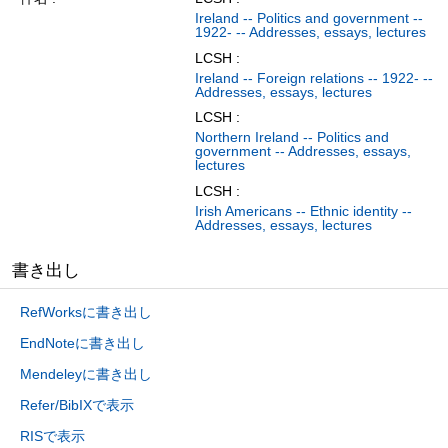
Ireland -- Politics and government --
1922- -- Addresses, essays, lectures
LCSH :
Ireland -- Foreign relations -- 1922- --
Addresses, essays, lectures
LCSH :
Northern Ireland -- Politics and
government -- Addresses, essays,
lectures
LCSH :
Irish Americans -- Ethnic identity --
Addresses, essays, lectures
書き出し
RefWorksに書き出し
EndNoteに書き出し
Mendeleyに書き出し
Refer/BibIXで表示
RISで表示