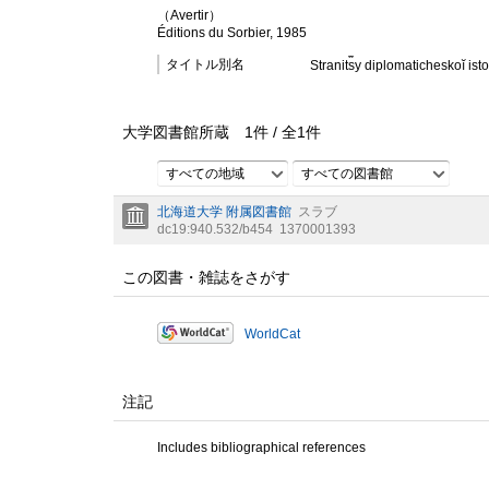
（Avertir）
Éditions du Sorbier, 1985
タイトル別名
Stranit︠s︡y diplomaticheskoĭ isto
大学図書館所蔵
1
件 /
全
1
件
すべての地域
すべての図書館
北海道大学 附属図書館
スラブ
dc19:940.532/b454
1370001393
この図書・雑誌をさがす
WorldCat
注記
Includes bibliographical references