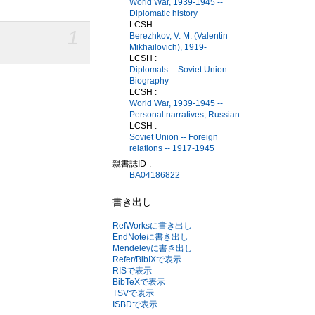
World War, 1939-1945 --
Diplomatic history
LCSH :
1
Berezhkov, V. M. (Valentin
Mikhailovich), 1919-
LCSH :
Diplomats -- Soviet Union --
Biography
LCSH :
World War, 1939-1945 --
Personal narratives, Russian
LCSH :
Soviet Union -- Foreign
relations -- 1917-1945
親書誌ID
BA04186822
書き出し
RefWorksに書き出し
EndNoteに書き出し
Mendeleyに書き出し
Refer/BibIXで表示
RISで表示
BibTeXで表示
TSVで表示
ISBDで表示