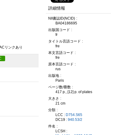
詳細情報
NII書誌ID(NCID)
BA04186695
出版国コード
fr
タイトル言語コード
fre
PACリンクあり
本文言語コード
fre
C
原本言語コード
rus
出版地
Paris
ページ数/冊数
417 p., [12] p. of plates
大きさ
21 cm
分類
LCC :
D754.S65
DC19 :
940.53/2
件名
LCSH :