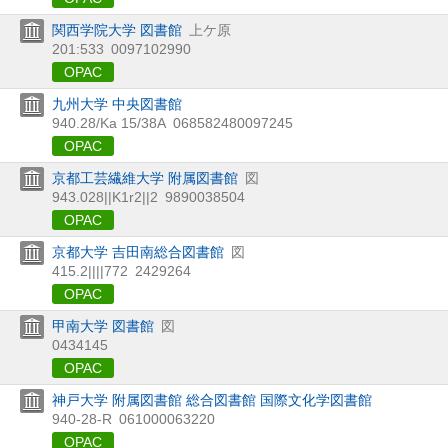
関西学院大学 図書館
上ケ原
201:533
0097102990
OPAC
九州大学 中央図書館
940.28/Ka 15/38A
068582480097245
OPAC
京都工芸繊維大学 附属図書館
図
943.028||K1r2||2
9890038504
OPAC
京都大学 吉田南総合図書館
図
415.2||||772
2429264
OPAC
甲南大学 図書館
図
0434145
OPAC
神戸大学 附属図書館 総合図書館 国際文化学図書館
940-28-R
061000063220
OPAC