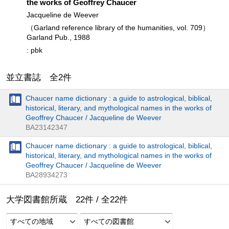
the works of Geoffrey Chaucer
Jacqueline de Weever
（Garland reference library of the humanities, vol. 709）
Garland Pub., 1988
: pbk
並立書誌 全
2
件
Chaucer name dictionary : a guide to astrological, biblical,
historical, literary, and mythological names in the works of
Geoffrey Chaucer / Jacqueline de Weever
BA23142347
Chaucer name dictionary : a guide to astrological, biblical,
historical, literary, and mythological names in the works of
Geoffrey Chaucer / Jacqueline de Weever
BA28934273
大学図書館所蔵
22
件 /
全
22
件
すべての地域
すべての図書館