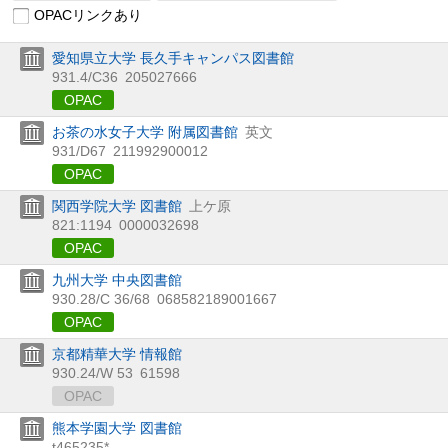
OPACリンクあり
愛知県立大学 長久手キャンパス図書館
931.4/C36
205027666
OPAC
お茶の水女子大学 附属図書館
英文
931/D67
211992900012
OPAC
関西学院大学 図書館
上ケ原
821:1194
0000032698
OPAC
九州大学 中央図書館
930.28/C 36/68
068582189001667
OPAC
京都精華大学 情報館
930.24/W 53
61598
OPAC
熊本学園大学 図書館
t465235*