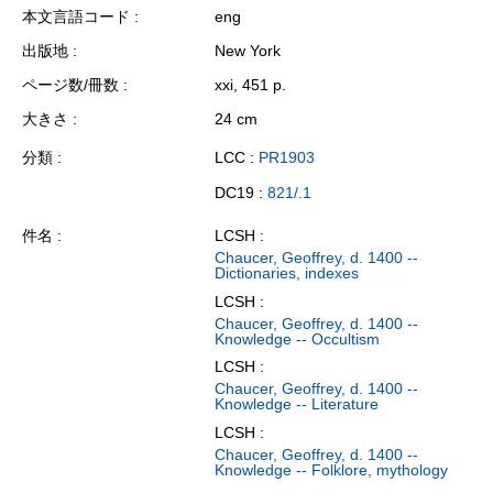
本文言語コード
eng
出版地
New York
ページ数/冊数
xxi, 451 p.
大きさ
24 cm
分類
LCC :
PR1903
DC19 :
821/.1
件名
LCSH :
Chaucer, Geoffrey, d. 1400 --
Dictionaries, indexes
LCSH :
Chaucer, Geoffrey, d. 1400 --
Knowledge -- Occultism
LCSH :
Chaucer, Geoffrey, d. 1400 --
Knowledge -- Literature
LCSH :
Chaucer, Geoffrey, d. 1400 --
Knowledge -- Folklore, mythology