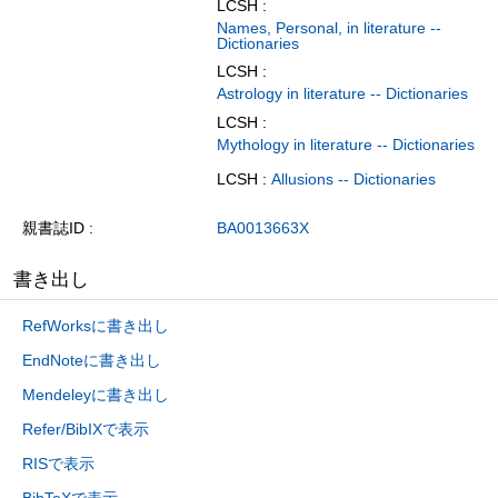
LCSH :
Names, Personal, in literature --
Dictionaries
LCSH :
Astrology in literature -- Dictionaries
LCSH :
Mythology in literature -- Dictionaries
LCSH :
Allusions -- Dictionaries
親書誌ID
BA0013663X
書き出し
RefWorksに書き出し
EndNoteに書き出し
Mendeleyに書き出し
Refer/BibIXで表示
RISで表示