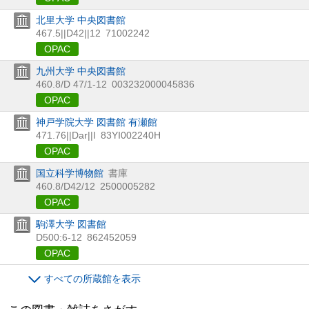
北里大学 中央図書館
467.5||D42||12
71002242
OPAC
九州大学 中央図書館
460.8/D 47/1-12
003232000045836
OPAC
神戸学院大学 図書館 有瀬館
471.76||Dar||I
83YI002240H
OPAC
国立科学博物館
書庫
460.8/D42/12
2500005282
OPAC
駒澤大学 図書館
D500:6-12
862452059
OPAC
すべての所蔵館を表示