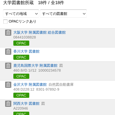
大学図書館所蔵
18
件 /
全
18
件
すべての地域
すべての図書館
OPACリンクあり
大阪大学 附属図書館 総合図書館
08441038828
OPAC
香川大学 図書館
OPAC
鹿児島国際大学 附属図書館
図
460.8//D.1//12
10000234578
OPAC
金沢大学 附属図書館
自然図自動書庫
408:D228:12
8301-97892-9
OPAC
関西大学 図書館
図
A220946
OPAC