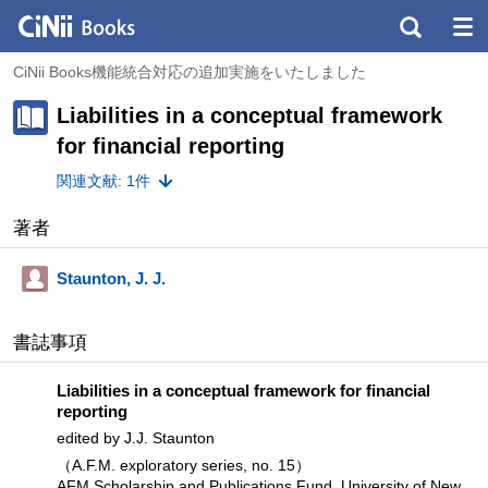
CiNii Books機能統合対応の追加実施をいたしました
Liabilities in a conceptual framework
for financial reporting
関連文献: 1件
著者
Staunton, J. J.
書誌事項
Liabilities in a conceptual framework for financial
reporting
edited by J.J. Staunton
（A.F.M. exploratory series, no. 15）
AFM Scholarship and Publications Fund, University of New