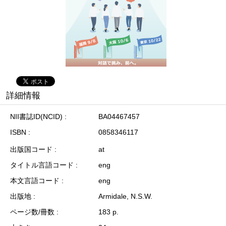
詳細情報
NII書誌ID(NCID)
BA04467457
ISBN
0858346117
出版国コード
at
タイトル言語コード
eng
本文言語コード
eng
出版地
Armidale, N.S.W.
ページ数/冊数
183 p.