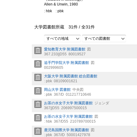
Allen & Unwin, 1980
: hbk
: pbk
大学図書館所蔵
31
件 /
全
31
件
すべての地域
すべての図書館
愛知教育大学 附属図書館
図
367.233||D55
80019527
追手門学院大学 附属図書館
図
002999605
大阪大学 附属図書館 総合図書館
: pbk
08109001621
岡山大学 図書館
中央図
: pbk
367/D
011217710646
お茶の水女子大学 附属図書館
ジェンダ
367||D55
206997500015
お茶の水女子大学 附属図書館
図
: hbk
367/D55
210789700015
鹿児島国際大学 附属図書館
図
: pbk
367//D
50001427978