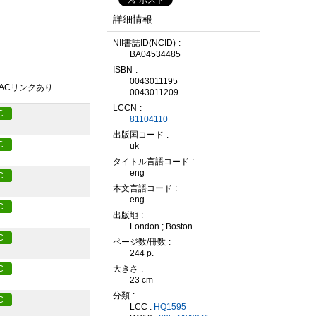
詳細情報
NII書誌ID(NCID)
BA04534485
ISBN
0043011195
PACリンクあり
0043011209
LCCN
C
81104110
出版国コード
C
uk
タイトル言語コード
eng
C
本文言語コード
eng
C
出版地
London ; Boston
C
ページ数/冊数
244 p.
大きさ
C
23 cm
分類
C
LCC :
HQ1595