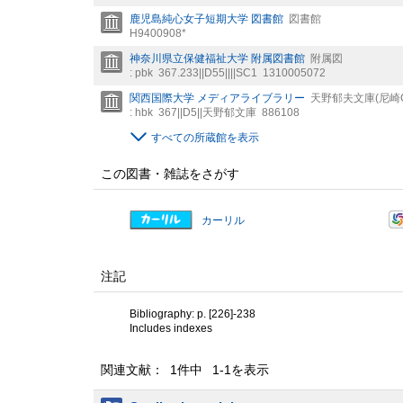
鹿児島純心女子短期大学 図書館
図書館
H9400908*
神奈川県立保健福祉大学 附属図書館
附属図
: pbk
367.233||D55||||SC1
1310005072
関西国際大学 メディアライブラリー
天野郁夫文庫(尼崎C
: hbk
367||D5||天野郁文庫
886108
すべての所蔵館を表示
この図書・雑誌をさがす
カーリル
注記
Bibliography: p. [226]-238
Includes indexes
関連文献： 1件中 1-1を表示