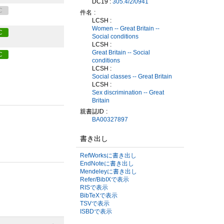
DC19 :
305.4/2/0941
C
件名
LCSH :
Women -- Great Britain --
C
Social conditions
LCSH :
Great Britain -- Social
C
conditions
LCSH :
Social classes -- Great Britain
LCSH :
Sex discrimination -- Great
Britain
親書誌ID
BA00327897
書き出し
RefWorksに書き出し
EndNoteに書き出し
Mendeleyに書き出し
Refer/BibIXで表示
RISで表示
BibTeXで表示
TSVで表示
ISBDで表示