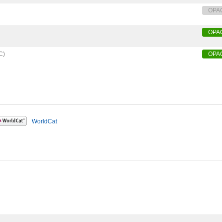
OPA
OPA
)
OPA
WorldCat