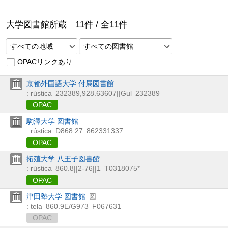
大学図書館所蔵
11
件 /
全
11
件
すべての地域
すべての図書館
OPACリンクあり
京都外国語大学 付属図書館
: rústica
232389
,
928.63607||Gul
232389
OPAC
駒澤大学 図書館
: rústica
D868:27
862331337
OPAC
拓殖大学 八王子図書館
: rústica
860.8||2-76||1
T0318075*
OPAC
津田塾大学 図書館
図
: tela
860.9E/G973
F067631
OPAC