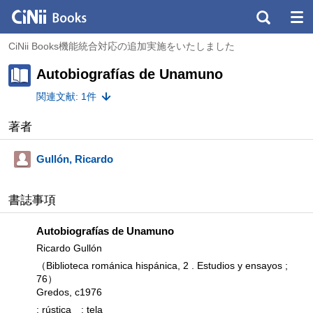
CiNii Books機能統合対応の追加実施をいたしました
Autobiografías de Unamuno
関連文献: 1件
著者
Gullón, Ricardo
書誌事項
Autobiografías de Unamuno
Ricardo Gullón
（Biblioteca románica hispánica, 2 . Estudios y ensayos ;
76）
Gredos, c1976
: rústica
: tela