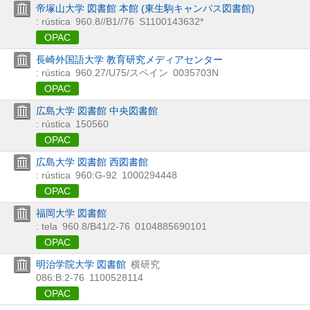
帝塚山大学 図書館 本館 (東生駒キャンパス図書館)
: rústica
960.8//B1//76
S1100143632*
OPAC
長崎外国語大学 教育研究メディアセンター
: rústica
960.27/U75/スペイン
0035703N
OPAC
広島大学 図書館 中央図書館
: rústica
150560
OPAC
広島大学 図書館 西図書館
: rústica
960:G-92
1000294448
OPAC
福岡大学 図書館
: tela
960.8/B41/2-76
0104885690101
OPAC
明治学院大学 図書館
横研究
086:B:2-76
1100528114
OPAC