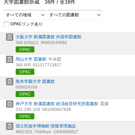
大学図書館所蔵
16
件 /
全
16
件
すべての地域
すべての図書館
OPACリンクあり
大阪大学 附属図書館 外国学図書館
366.625||12
90002543982
OPAC
岡山大学 図書館
中央図
366.6/R
011217713817
OPAC
熊本学園大学 図書館
005024704
OPAC
神戸大学 附属図書館 経済経営研究所図書館
図書
331.295-103
081000067838
OPAC
国立民族学博物館 情報管理施設
AW1/331.794/Ram
C840906827