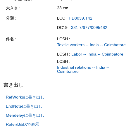
大きさ
23 cm
分類
LCC :
HD8039.T42
DC19 :
331.7/677/0095482
件名
LCSH :
Textile workers -- India -- Coimbatore
LCSH :
Labor -- India -- Coimbatore
LCSH :
Industrial relations -- India --
Coimbatore
書き出し
RefWorksに書き出し
EndNoteに書き出し
Mendeleyに書き出し
Refer/BibIXで表示