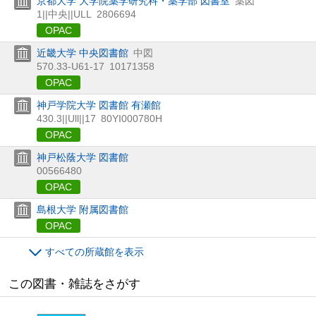
京都大学 大学院薬学研究科・薬学部 図書室
薬図
1||中央||ULL
2806694
OPAC
近畿大学 中央図書館
中図
570.33-U61-17
10171358
OPAC
神戸学院大学 図書館 有瀬館
430.3||Ull||17
80YI000780H
OPAC
神戸松蔭大学 図書館
00566480
OPAC
島根大学 附属図書館
OPAC
すべての所蔵館を表示
この図書・雑誌をさがす