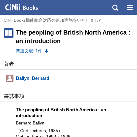
CiNii Books機能統合対応の追加実施をいたしました
The peopling of British North America :
an introduction
関連文献: 1件
著者
Bailyn, Bernard
書誌事項
The peopling of British North America : an
introduction
Bernard Bailyn
（Curti lectures, 1985）
Vintage Books, 1988, c1986