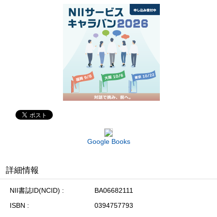
Google Books
詳細情報
NII書誌ID(NCID)
BA06682111
ISBN
0394757793