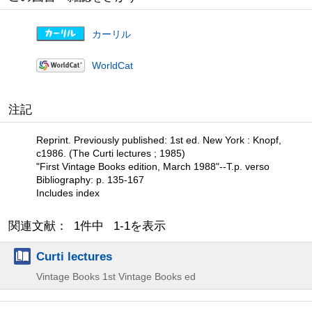
カーリル
WorldCat
注記
Reprint. Previously published: 1st ed. New York : Knopf,
c1986. (The Curti lectures ; 1985)
"First Vintage Books edition, March 1988"--T.p. verso
Bibliography: p. 135-167
Includes index
関連文献： 1件中 1-1を表示
Curti lectures
Vintage Books
1st Vintage Books ed