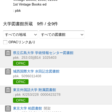
1st Vintage Books ed
: pbk
大学図書館所蔵
9
件 /
全
9
件
すべての地域
すべての図書館
OPACリンクあり
県立広島大学 学術情報センター図書館
pbk.
253.03||B14
1025403
OPAC
城西国際大学 水田記念図書館
pbk.
5096011408
OPAC
東京外国語大学 附属図書館
: pbk
K/253/228
0000423278
OPAC
東京大学 柏図書館
開架