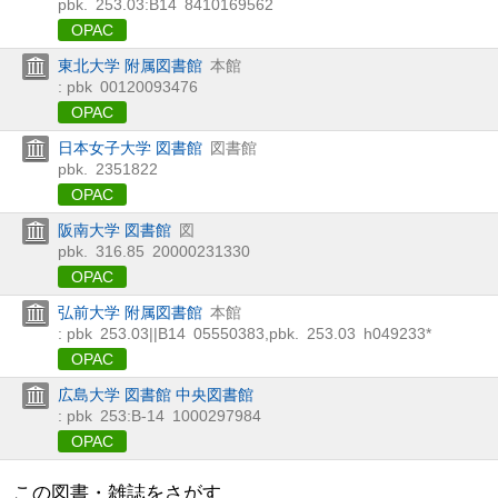
pbk.
253.03:B14
8410169562
OPAC
東北大学 附属図書館
本館
: pbk
00120093476
OPAC
日本女子大学 図書館
図書館
pbk.
2351822
OPAC
阪南大学 図書館
図
pbk.
316.85
20000231330
OPAC
弘前大学 附属図書館
本館
: pbk
253.03||B14
05550383
,
pbk.
253.03
h049233*
OPAC
広島大学 図書館 中央図書館
: pbk
253:B-14
1000297984
OPAC
この図書・雑誌をさがす