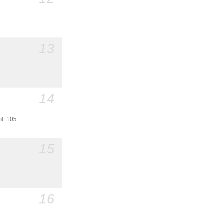
13
14
il. 105
15
16