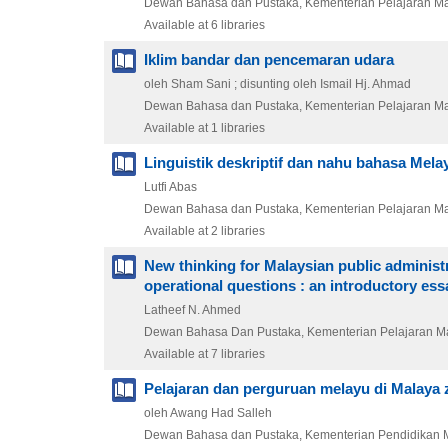
Dewan Bahasa dan Pustaka, Kementerian Pelajaran Ma
Available at 6 libraries
Iklim bandar dan pencemaran udara
oleh Sham Sani ; disunting oleh Ismail Hj. Ahmad
Dewan Bahasa dan Pustaka, Kementerian Pelajaran Ma
Available at 1 libraries
Linguistik deskriptif dan nahu bahasa Mela
Lutfi Abas
Dewan Bahasa dan Pustaka, Kementerian Pelajaran Ma
Available at 2 libraries
New thinking for Malaysian public administ
operational questions : an introductory ess
Latheef N. Ahmed
Dewan Bahasa Dan Pustaka, Kementerian Pelajaran M
Available at 7 libraries
Pelajaran dan perguruan melayu di Malaya z
oleh Awang Had Salleh
Dewan Bahasa dan Pustaka, Kementerian Pendidikan 