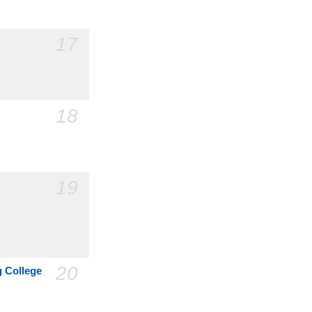
17
18
19
20
g College