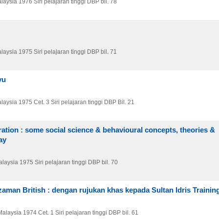
laysia
1976
Siri pelajaran tinggi DBP bil. 78
laysia
1975
Siri pelajaran tinggi DBP bil. 71
yu
laysia
1975
Cet. 3
Siri pelajaran tinggi DBP Bil. 21
ration : some social science & behavioural concepts, theories &
ay
alaysia
1975
Siri pelajaran tinggi DBP bil. 70
aman British : dengan rujukan khas kepada Sultan Idris Trainin
Malaysia
1974
Cet. 1
Siri pelajaran tinggi DBP bil. 61