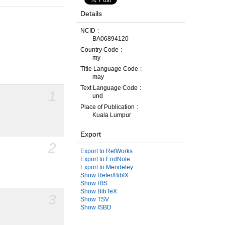
Details
NCID
BA06894120
Country Code
my
Title Language Code
may
Text Language Code
1
und
Place of Publication
Kuala Lumpur
Export
2
Export to RefWorks
Export to EndNote
Export to Mendeley
Show Refer/BibIX
Show RIS
Show BibTeX
3
Show TSV
Show ISBD