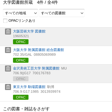
大学図書館所蔵
4
件 /
全
4
件
すべての地域
すべての図書館
OPACリンクあり
大阪芸術大学 図書館
19605321
OPAC
大阪大学 附属図書館 総合図書館
702.35/GAL
08805069989
OPAC
金沢美術工芸大学 附属図書館
MU
706.9||G17
700176783
OPAC
東京大学 駒場図書館
駒博
706.9:G17:1985
3013939974
OPAC
この図書・雑誌をさがす