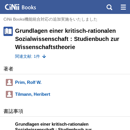
CiNii Books機能統合対応の追加実施をいたしました
Grundlagen einer kritisch-rationalen
Sozialwissenschaft : Studienbuch zur
Wissenschaftstheorie
関連文献: 1件
著者
Prim, Rolf W.
Tilmann, Heribert
書誌事項
Grundlagen einer kritisch-rationalen
Sozialwissenschaft : Studienbuch zur