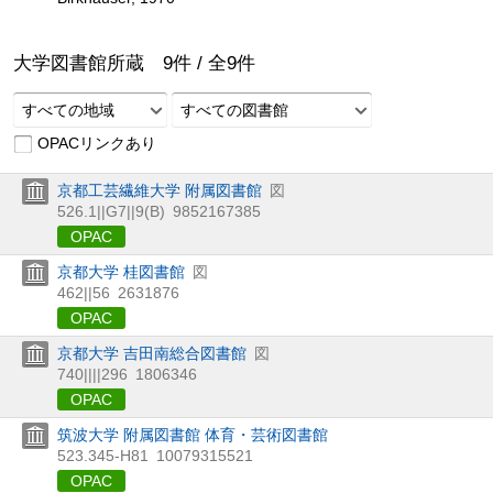
大学図書館所蔵
9
件 /
全
9
件
すべての地域
すべての図書館
OPACリンクあり
京都工芸繊維大学 附属図書館
図
526.1||G7||9(B)
9852167385
OPAC
京都大学 桂図書館
図
462||56
2631876
OPAC
京都大学 吉田南総合図書館
図
740||||296
1806346
OPAC
筑波大学 附属図書館 体育・芸術図書館
523.345-H81
10079315521
OPAC