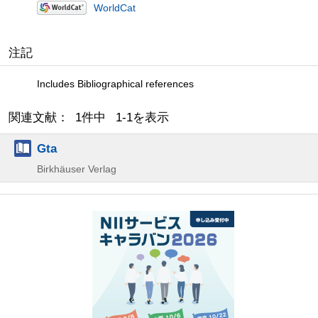
WorldCat
注記
Includes Bibliographical references
関連文献： 1件中 1-1を表示
Gta
Birkhäuser Verlag