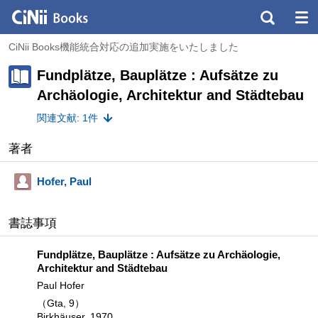
CiNii Books機能統合対応の追加実施をいたしました
Fundplätze, Bauplätze : Aufsätze zu
Archäologie, Architektur and Städtebau
関連文献: 1件
著者
Hofer, Paul
書誌事項
Fundplätze, Bauplätze : Aufsätze zu Archäologie,
Architektur and Städtebau
Paul Hofer
（Gta, 9）
Birkhäuser, 1970