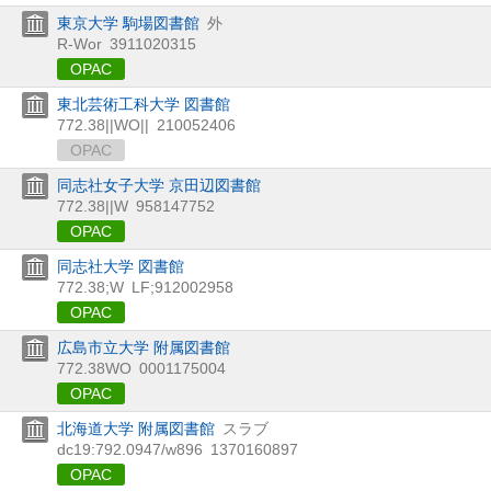
東京大学 駒場図書館
外
R-Wor
3911020315
OPAC
東北芸術工科大学 図書館
772.38||WO||
210052406
OPAC
同志社女子大学 京田辺図書館
772.38||W
958147752
OPAC
同志社大学 図書館
772.38;W
LF;912002958
OPAC
広島市立大学 附属図書館
772.38WO
0001175004
OPAC
北海道大学 附属図書館
スラブ
dc19:792.0947/w896
1370160897
OPAC