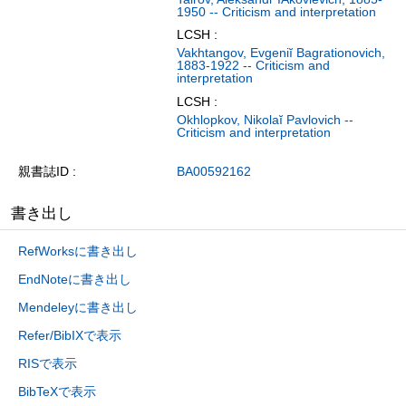
1950 -- Criticism and interpretation
LCSH :
Vakhtangov, Evgeniĭ Bagrationovich,
1883-1922 -- Criticism and
interpretation
LCSH :
Okhlopkov, Nikolaĭ Pavlovich --
Criticism and interpretation
親書誌ID
BA00592162
書き出し
RefWorksに書き出し
EndNoteに書き出し
Mendeleyに書き出し
Refer/BibIXで表示
RISで表示
BibTeXで表示