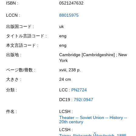
ISBN
0521247632
LCCN
88015975
出版国コード
uk
タイトル言語コード
eng
本文言語コード
eng
出版地
Cambridge [Cambridgeshire] ; New
York
ページ数/冊数
xviii, 238 p.
大きさ
24 cm
分類
LCC :
PN2724
DC19 :
792/.0947
件名
LCSH :
Theater -- Soviet Union -- History --
20th century
LCSH :
Tairov, Aleksandr I︠A︡kovlevich, 1885-