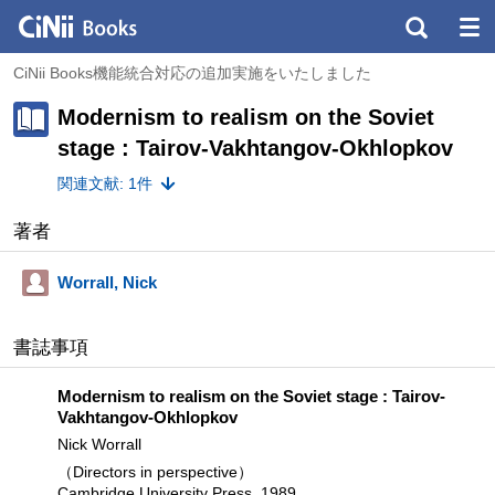
CiNii Books機能統合対応の追加実施をいたしました
Modernism to realism on the Soviet
stage : Tairov-Vakhtangov-Okhlopkov
関連文献: 1件
著者
Worrall, Nick
書誌事項
Modernism to realism on the Soviet stage : Tairov-
Vakhtangov-Okhlopkov
Nick Worrall
（Directors in perspective）
Cambridge University Press, 1989