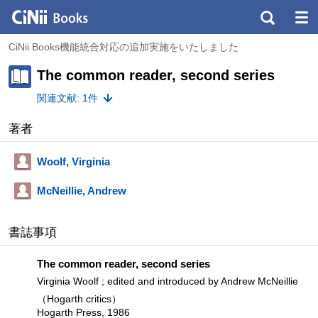
CiNii Books機能統合対応の追加実施をいたしました
The common reader, second series
関連文献: 1件
著者
Woolf, Virginia
McNeillie, Andrew
書誌事項
The common reader, second series
Virginia Woolf ; edited and introduced by Andrew McNeillie
（Hogarth critics）
Hogarth Press, 1986