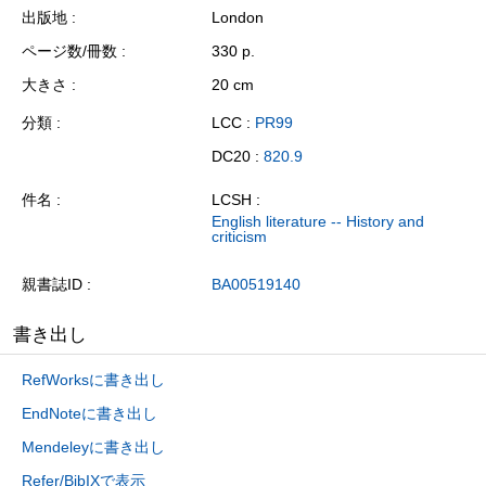
出版地
London
ページ数/冊数
330 p.
大きさ
20 cm
分類
LCC :
PR99
DC20 :
820.9
件名
LCSH :
English literature -- History and
criticism
親書誌ID
BA00519140
書き出し
RefWorksに書き出し
EndNoteに書き出し
Mendeleyに書き出し
Refer/BibIXで表示