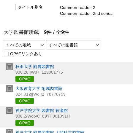
タイトル別名
Common reader, 2
Common reader. 2nd series
大学図書館所蔵
9
件 /
全
9
件
すべての地域
すべての図書館
OPACリンクあり
秋田大学 附属図書館
930.28||W87
129001775
OPAC
大阪教育大学 附属図書館
824.912||Wo||2
Y8770759
OPAC
神戸学院大学 図書館 有瀬館
930.2/Woo/C
89YH001391H
OPAC
神戸大学 附属図書館 人間科学図書館