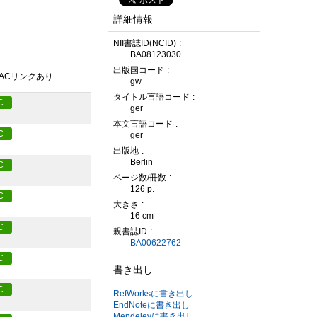
詳細情報
NII書誌ID(NCID)
BA08123030
出版国コード
PACリンクあり
gw
タイトル言語コード
C
ger
本文言語コード
C
ger
出版地
Berlin
C
ページ数/冊数
126 p.
C
大きさ
16 cm
C
親書誌ID
BA00622762
C
書き出し
C
RefWorksに書き出し
EndNoteに書き出し
Mendeleyに書き出し