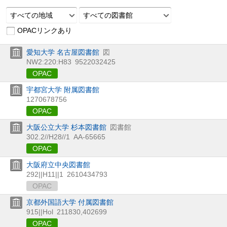
すべての地域
すべての図書館
OPACリンクあり
愛知大学 名古屋図書館
図
NW2:220:H83
9522032425
OPAC
宇都宮大学 附属図書館
1270678756
OPAC
大阪公立大学 杉本図書館
図書館
302.2//H28//1
AA-65665
OPAC
大阪府立中央図書館
292||H11||1
2610434793
OPAC
京都外国語大学 付属図書館
915||Hol
211830,402699
OPAC