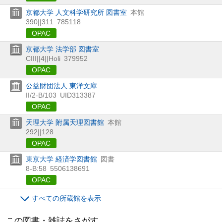
京都大学 人文科学研究所 図書室
本館
390||311
785118
OPAC
京都大学 法学部 図書室
CIII||4||Holi
379952
OPAC
公益財団法人 東洋文庫
II/2-B/103
UID313387
OPAC
天理大学 附属天理図書館
本館
292||128
OPAC
東京大学 経済学図書館
図書
8-B:58
5506138691
OPAC
すべての所蔵館を表示
この図書・雑誌をさがす