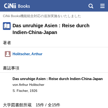
CiNii Books機能統合対応の追加実施をいたしました
Das unruhige Asien : Reise durch
Indien-China-Japan
著者
Holitscher, Arthur
書誌事項
Das unruhige Asien : Reise durch Indien-China-Japan
von Arthur Holitscher
S. Fischer, 1926
大学図書館所蔵
15
件 /
全
15
件