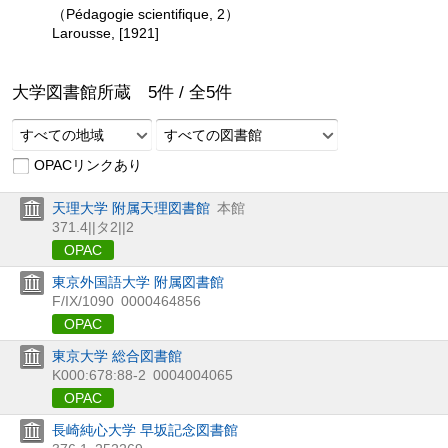
（Pédagogie scientifique, 2）
Larousse, [1921]
大学図書館所蔵
5
件 /
全
5
件
すべての地域
すべての図書館
OPACリンクあり
天理大学 附属天理図書館
本館
371.4||タ2||2
OPAC
東京外国語大学 附属図書館
F/IX/1090
0000464856
OPAC
東京大学 総合図書館
K000:678:88-2
0004004065
OPAC
長崎純心大学 早坂記念図書館