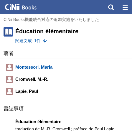
CiNii Books機能統合対応の追加実施をいたしました
Éducation élémentaire
関連文献: 1件
著者
Montessori, Maria
Cromwell, M.-R.
Lapie, Paul
書誌事項
Éducation élémentaire
traduction de M.-R. Cromwell ; préface de Paul Lapie