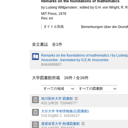
Remarks on the foundations of mathematics
by Ludwig Wittgenstein ; edited by G.H. von Wright, R.
MIT Press, 1978
Rev. ed
タイトル別名
Bemerkungen über die Grundl
並立書誌 全
1
件
Remarks on the foundations of mathematics / by Ludwig W
Anscombe ; translated by G.E.M. Anscombe
BA64688807
大学図書館所蔵
16
件 /
全
16
件
すべての地域
すべての図書館
旭川医科大学 図書館
図
410.1//R26
T2044077*
大分大学 学術情報拠点(図書館)
510.01||W1-1
10428127
鹿屋体育大学 附属図書館
図