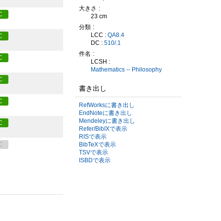
大きさ
C
23 cm
分類
LCC :
QA8.4
C
DC :
510/.1
件名
C
LCSH :
Mathematics -- Philosophy
C
書き出し
C
RefWorksに書き出し
EndNoteに書き出し
Mendeleyに書き出し
C
Refer/BibIXで表示
RISで表示
C
BibTeXで表示
TSVで表示
ISBDで表示