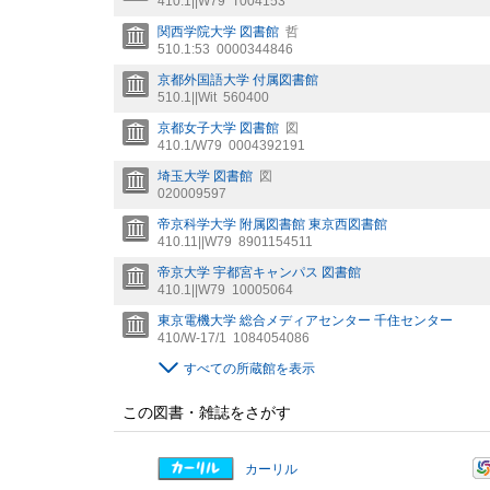
410.1||W79
T004153
関西学院大学 図書館
哲
510.1:53
0000344846
京都外国語大学 付属図書館
510.1||Wit
560400
京都女子大学 図書館
図
410.1/W79
0004392191
埼玉大学 図書館
図
020009597
帝京科学大学 附属図書館 東京西図書館
410.11||W79
8901154511
帝京大学 宇都宮キャンパス 図書館
410.1||W79
10005064
東京電機大学 総合メディアセンター 千住センター
410/W-17/1
1084054086
すべての所蔵館を表示
この図書・雑誌をさがす
カーリル