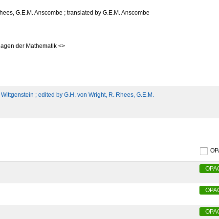
 Rhees, G.E.M. Anscombe ; translated by G.E.M. Anscombe
agen der Mathematik <>
ittgenstein ; edited by G.H. von Wright, R. Rhees, G.E.M.
O
OPA
OPA
OPA