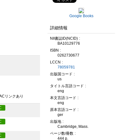
Google Books
詳細情報
NII書誌ID(NCID)
BA10129776
ISBN
0262730677
LCCN
78059781
出版国コード
us
タイトル言語コード
eng
PACリンクあり
本文言語コード
eng
C
原本言語コード
ger
C
出版地
Cambridge, Mass.
ページ数/冊数
C
444 p.