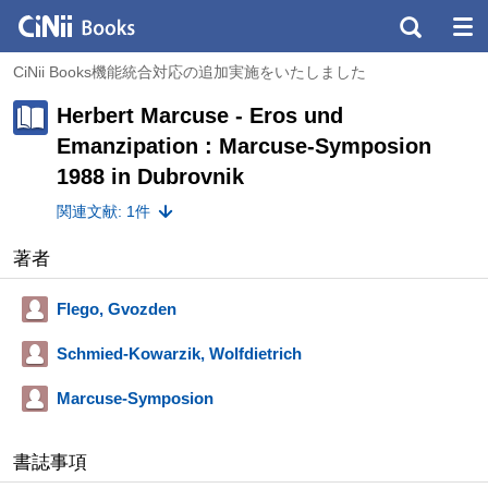
CiNii Books機能統合対応の追加実施をいたしました
Herbert Marcuse - Eros und
Emanzipation : Marcuse-Symposion
1988 in Dubrovnik
関連文献: 1件
著者
Flego, Gvozden
Schmied-Kowarzik, Wolfdietrich
Marcuse-Symposion
書誌事項