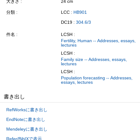
大きさ
24 cm
分類
LCC :
HB901
DC19 :
304.6/3
件名
LCSH :
Fertility, Human -- Addresses, essays,
lectures
LCSH :
Family size -- Addresses, essays,
lectures
LCSH :
Population forecasting -- Addresses,
essays, lectures
書き出し
RefWorksに書き出し
EndNoteに書き出し
Mendeleyに書き出し
Refer/BibIXで表示