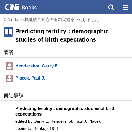
CiNii Books機能統合対応の追加実施をいたしました
Predicting fertility : demographic
studies of birth expectations
著者
Hendershot, Gerry E.
Placek, Paul J.
書誌事項
Predicting fertility : demographic studies of birth
expectations
edited by Gerry E. Hendershot, Paul J. Placek
LexingtonBooks, c1981