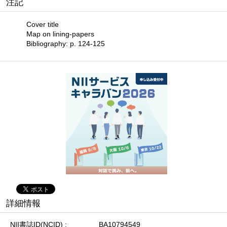
注記
Cover title
Map on lining-papers
Bibliography: p. 124-125
詳細情報
NII書誌ID(NCID)
BA10794549