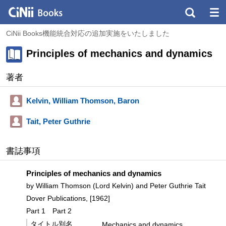
CiNii Books機能統合対応の追加実施をいたしました
Principles of mechanics and dynamics
著者
Kelvin, William Thomson, Baron
Tait, Peter Guthrie
書誌事項
Principles of mechanics and dynamics
by William Thomson (Lord Kelvin) and Peter Guthrie Tait
Dover Publications, [1962]
Part 1
Part 2
タイトル別名
Mechanics and dynamics