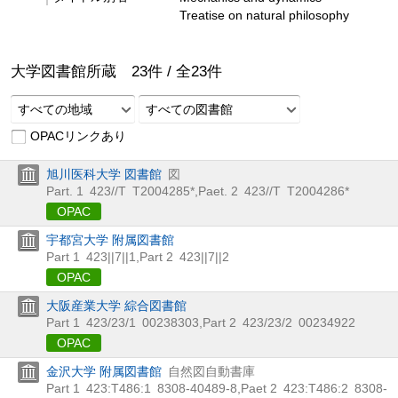
Treatise on natural philosophy
大学図書館所蔵
23
件 /
全
23
件
すべての地域
すべての図書館
OPACリンクあり
旭川医科大学 図書館
図
Part. 1
423//T
T2004285*
,
Paet. 2
423//T
T2004286*
OPAC
宇都宮大学 附属図書館
Part 1
423||7||1
,
Part 2
423||7||2
OPAC
大阪産業大学 綜合図書館
Part 1
423/23/1
00238303
,
Part 2
423/23/2
00234922
OPAC
金沢大学 附属図書館
自然図自動書庫
Part 1
423:T486:1
8308-40489-8
,
Paet 2
423:T486:2
8308-