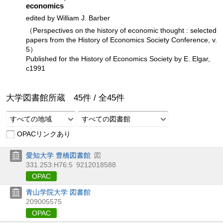
economics
edited by William J. Barber
（Perspectives on the history of economic thought : selected
papers from the History of Economics Society Conference, v.
5）
Published for the History of Economics Society by E. Elgar,
c1991
大学図書館所蔵
45
件 /
全
45
件
すべての地域
すべての図書館
OPACリンクあり
愛知大学 豊橋図書館
図
331.253:H76:5
9212018588
OPAC
青山学院大学 図書館
209005575
OPAC