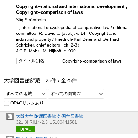
Copyright--national and international development ;
Copyright--comparison of laws
Stig Strömholm
（International encyclopedia of comparative law / editorial
committee, R. David ... [et al.], v. 14 . Copyright and
industrial property / Friedrich-Karl Beier and Gerhard
Schricker,
chief editors ; ch. 2-3）
J.C.B. Mohr , M. Nijhoff, c1990
タイトル別名
Copyright--comparison of laws
大学図書館所蔵
25
件 /
全
25
件
すべての地域
すべての図書館
OPACリンクあり
大阪大学 附属図書館 外国学図書館
321.3||R||14-2,3
15100441581
OPAC