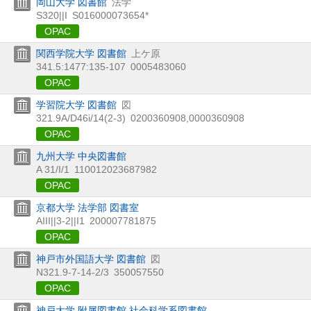
岡山大学 図書館
法学
S320||I
S016000073654*
OPAC
関西学院大学 図書館
上ケ原
341.5:1477:135-107
0005483060
OPAC
学習院大学 図書館
図
321.9A/D46i/14(2-3)
0200360908,0000360908
OPAC
九州大学 中央図書館
A 31/I/1
110012023687982
OPAC
京都大学 法学部 図書室
AIII||3-2||I1
200007781875
OPAC
神戸市外国語大学 図書館
図
N321.9-7-14-2/3
350057550
OPAC
神戸大学 附属図書館 社会科学系図書館