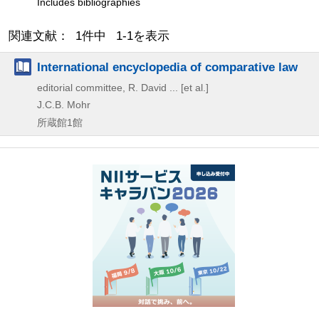
Includes bibliographies
関連文献： 1件中 1-1を表示
International encyclopedia of comparative law
editorial committee, R. David ... [et al.]
J.C.B. Mohr
所蔵館1館