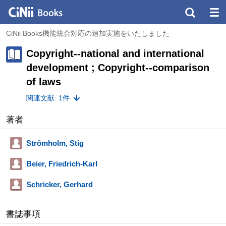
CiNii Books機能統合対応の追加実施をいたしました
Copyright--national and international
development ; Copyright--comparison
of laws
関連文献: 1件
著者
Strömholm, Stig
Beier, Friedrich-Karl
Schricker, Gerhard
書誌事項