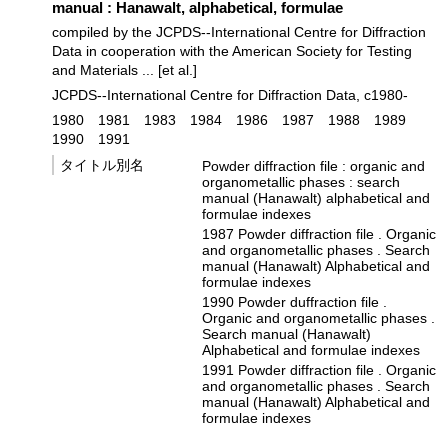
manual : Hanawalt, alphabetical, formulae
compiled by the JCPDS--International Centre for Diffraction
Data in cooperation with the American Society for Testing
and Materials ... [et al.]
JCPDS--International Centre for Diffraction Data, c1980-
1980
1981
1983
1984
1986
1987
1988
1989
1990
1991
タイトル別名
Powder diffraction file : organic and
organometallic phases : search
manual (Hanawalt) alphabetical and
formulae indexes
1987 Powder diffraction file . Organic
and organometallic phases . Search
manual (Hanawalt) Alphabetical and
formulae indexes
1990 Powder duffraction file .
Organic and organometallic phases .
Search manual (Hanawalt)
Alphabetical and formulae indexes
1991 Powder diffraction file . Organic
and organometallic phases . Search
manual (Hanawalt) Alphabetical and
formulae indexes