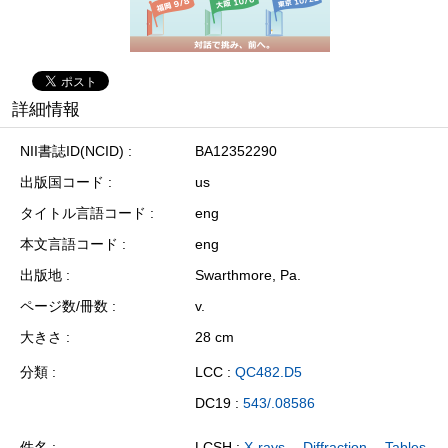
詳細情報
NII書誌ID(NCID)
BA12352290
出版国コード
us
タイトル言語コード
eng
本文言語コード
eng
出版地
Swarthmore, Pa.
ページ数/冊数
v.
大きさ
28 cm
分類
LCC :
QC482.D5
DC19 :
543/.08586
件名
LCSH :
X-rays -- Diffraction -- Tables