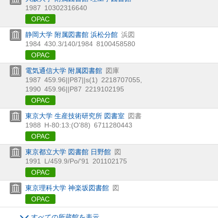
1987
10302316640
OPAC
静岡大学 附属図書館 浜松分館
浜図
1984
430.3/140/1984
8100458580
OPAC
電気通信大学 附属図書館
図庫
1987
459.96||P87||s(1)
2218707055
,
1990
459.96||P87
2219102195
OPAC
東京大学 生産技術研究所 図書室
図書
1988
H-80:13:(O'88)
6711280443
OPAC
東京都立大学 図書館 日野館
図
1991
L/459.9/Po/'91
201102175
OPAC
東京理科大学 神楽坂図書館
図
OPAC
すべての所蔵館を表示