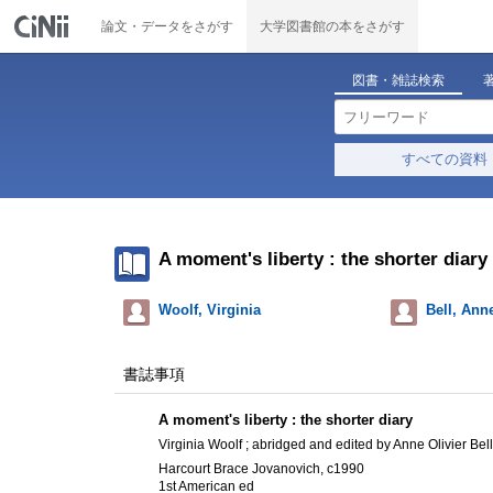
論文・データをさがす
大学図書館の本をさがす
図書・雑誌検索
すべての資料
A moment's liberty : the shorter diary
Woolf, Virginia
Bell, Anne
書誌事項
A moment's liberty : the shorter diary
Virginia Woolf ; abridged and edited by Anne Olivier Bell
Harcourt Brace Jovanovich, c1990
1st American ed