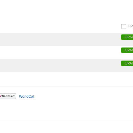
O
OPA
OPA
OPA
WorldCat