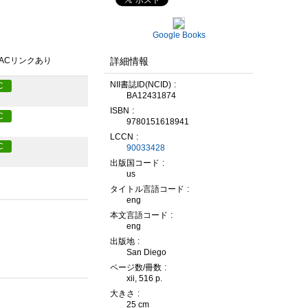
Google Books
詳細情報
PACリンクあり
NII書誌ID(NCID)
C
BA12431874
ISBN
C
9780151618941
LCCN
C
90033428
出版国コード
us
タイトル言語コード
eng
本文言語コード
eng
出版地
San Diego
ページ数/冊数
xii, 516 p.
大きさ
25 cm