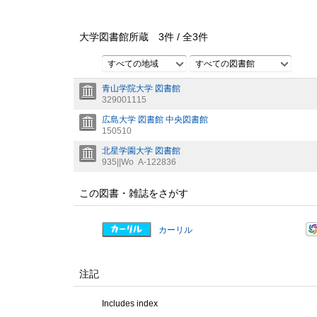
大学図書館所蔵
3
件 /
全
3
件
すべての地域
すべての図書館
青山学院大学 図書館
329001115
広島大学 図書館 中央図書館
150510
北星学園大学 図書館
935||Wo
A-122836
この図書・雑誌をさがす
カーリル
注記
Includes index