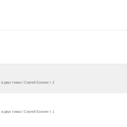
 в двух томах / Сергей Есенин т. 2
 в двух томах / Сергей Есенин т. 1