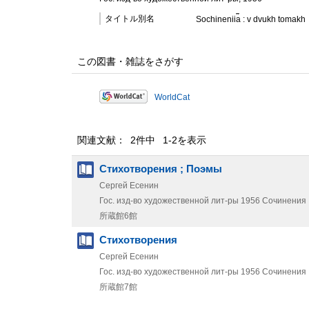
タイトル別名
Sochinenii︠a︡ : v dvukh tomakh
この図書・雑誌をさがす
WorldCat
関連文献： 2件中 1-2を表示
Стихотворения ; Поэмы
Сергей Есенин
Гос. изд-во художественной лит-ры
1956
Сочинения :
所蔵館6館
Стихотворения
Сергей Есенин
Гос. изд-во художественной лит-ры
1956
Сочинения :
所蔵館7館