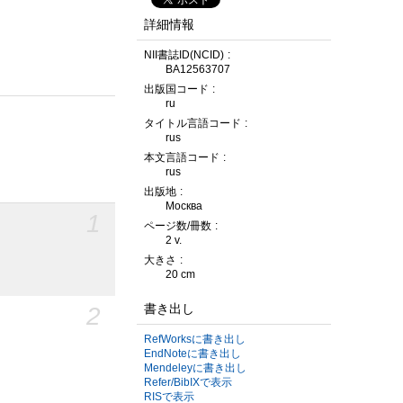
詳細情報
NII書誌ID(NCID)
BA12563707
出版国コード
ru
タイトル言語コード
rus
本文言語コード
rus
出版地
Москва
1
ページ数/冊数
2 v.
大きさ
20 cm
2
書き出し
RefWorksに書き出し
EndNoteに書き出し
Mendeleyに書き出し
Refer/BibIXで表示
RISで表示