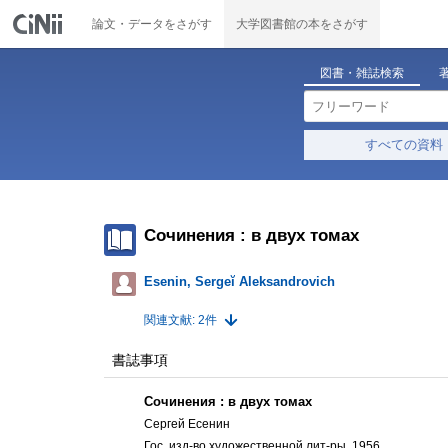
論文・データをさがす
大学図書館の本をさがす
図書・雑誌検索
すべての資料
Сочинения : в двух томах
Esenin, Sergeĭ Aleksandrovich
関連文献: 2件
書誌事項
Сочинения : в двух томах
Сергей Есенин
Гос. изд-во художественной лит-ры, 1956