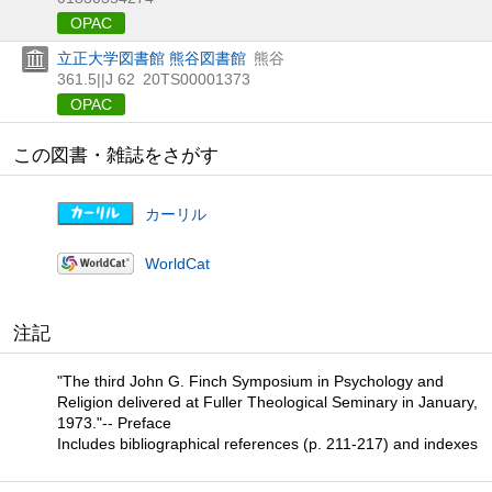
OPAC
立正大学図書館 熊谷図書館
熊谷
361.5||J 62
20TS00001373
OPAC
この図書・雑誌をさがす
カーリル
WorldCat
注記
"The third John G. Finch Symposium in Psychology and
Religion delivered at Fuller Theological Seminary in January,
1973."-- Preface
Includes bibliographical references (p. 211-217) and indexes