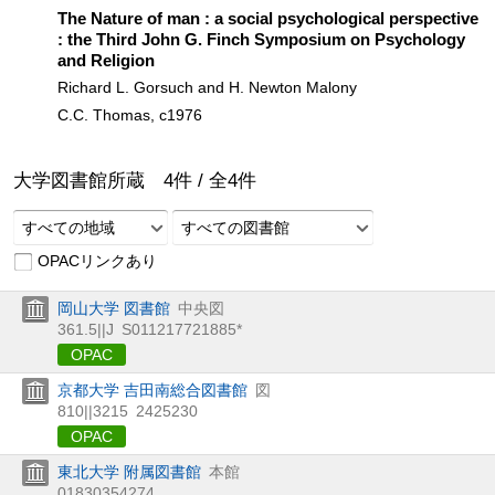
The Nature of man : a social psychological perspective
: the Third John G. Finch Symposium on Psychology
and Religion
Richard L. Gorsuch and H. Newton Malony
C.C. Thomas, c1976
大学図書館所蔵
4
件 /
全
4
件
すべての地域
すべての図書館
OPACリンクあり
岡山大学 図書館
中央図
361.5||J
S011217721885*
OPAC
京都大学 吉田南総合図書館
図
810||3215
2425230
OPAC
東北大学 附属図書館
本館
01830354274