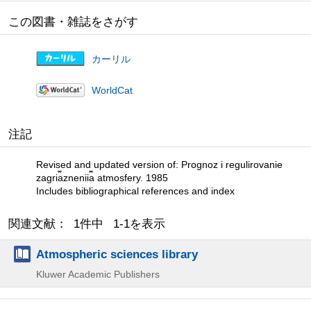
この図書・雑誌をさがす
カーリル
WorldCat
注記
Revised and updated version of: Prognoz i regulirovanie
zagri︠a︡znenii︠a︡ atmosfery. 1985
Includes bibliographical references and index
関連文献： 1件中 1-1を表示
Atmospheric sciences library
Kluwer Academic Publishers