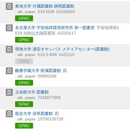
東海大学 付属図書館 静岡図書館
: alk. paper
519.55/B
01526833
OPAC
名古屋大学 宇宙地球環境研究所 第一図書室
宇宙地球研1
519.3||B||||太陽図書室
41033117
OPAC
明海大学 浦安キヤンパス メデイアセンター(図書館)
: alk. paper
519.3-B38
1431110
OPAC
酪農学園大学 附属図書館
図
: alk. paper
09860248
OPAC
立命館大学 図書館
: alk. paper
7310077805
OPAC
龍谷大学 深草図書館
図
: alk. paper
19700135728
OPAC