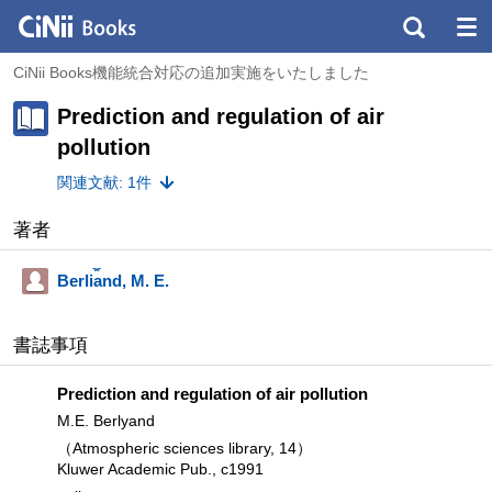
CiNii Books機能統合対応の追加実施をいたしました
Prediction and regulation of air
pollution
関連文献: 1件
著者
Berli︠a︡nd, M. E.
書誌事項
Prediction and regulation of air pollution
M.E. Berlyand
（Atmospheric sciences library, 14）
Kluwer Academic Pub., c1991