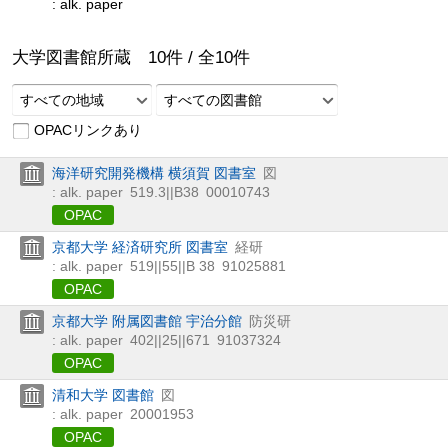
: alk. paper
大学図書館所蔵
10
件 /
全
10
件
すべての地域
すべての図書館
OPACリンクあり
海洋研究開発機構 横須賀 図書室
図
: alk. paper
519.3||B38
00010743
OPAC
京都大学 経済研究所 図書室
経研
: alk. paper
519||55||B 38
91025881
OPAC
京都大学 附属図書館 宇治分館
防災研
: alk. paper
402||25||671
91037324
OPAC
清和大学 図書館
図
: alk. paper
20001953
OPAC