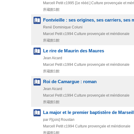
Marcell Petit
c1995
[1e rééd.]
Culture provençale et mér
所蔵館1館
Fontvieille : ses origines, ses carriers, ses
René Dominique Coluni
Marcel Petit
c1994
Culture provençale et méridionale
所蔵館1館
Le rire de Maurin des Maures
Jean Aicard
Marcel Petit
c1994
Culture provençale et méridionale
所蔵館1館
Roi de Camargue : roman
Jean Aicard
Marcel Petit
c1994
Culture provençale et méridionale
所蔵館1館
La major et le premier baptistère de Marseil
par F[çois] Roustan
Marcell Petit
c1994
Culture provençale et méridionale
所蔵館1館