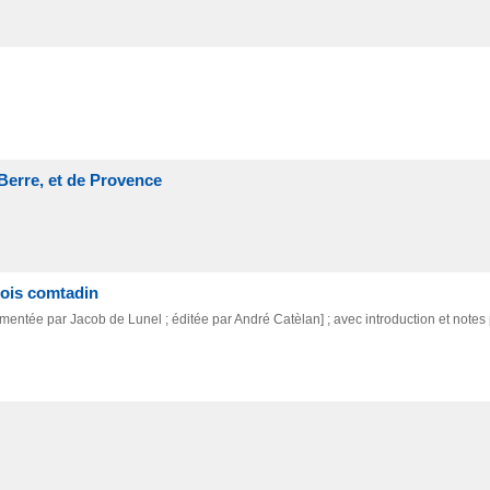
Berre, et de Provence
tois comtadin
entée par Jacob de Lunel ; éditée par André Catèlan] ; avec introduction et notes 