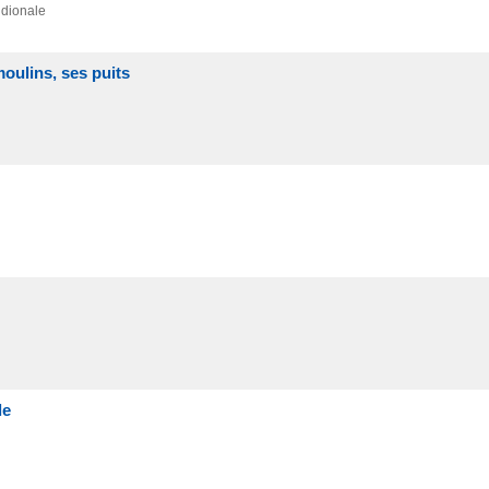
idionale
 moulins, ses puits
le