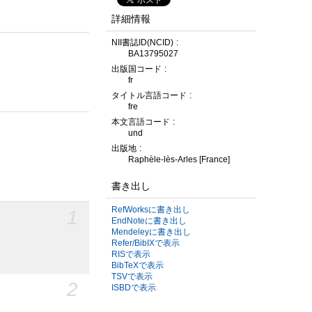
詳細情報
NII書誌ID(NCID)
BA13795027
出版国コード
fr
タイトル言語コード
fre
本文言語コード
und
出版地
Raphèle-lès-Arles [France]
書き出し
RefWorksに書き出し
1
EndNoteに書き出し
Mendeleyに書き出し
Refer/BibIXで表示
RISで表示
BibTeXで表示
TSVで表示
2
ISBDで表示