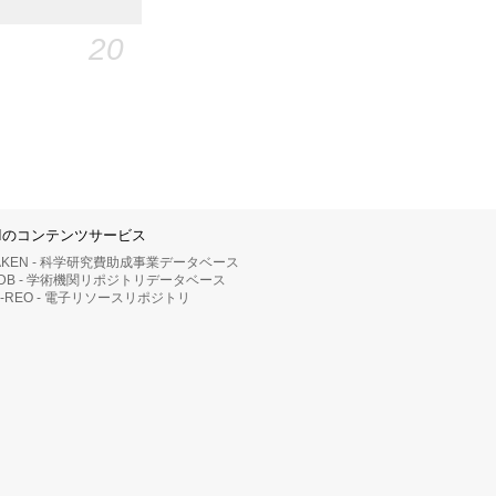
20
IIのコンテンツサービス
AKEN - 科学研究費助成事業データベース
RDB - 学術機関リポジトリデータベース
II-REO - 電子リソースリポジトリ