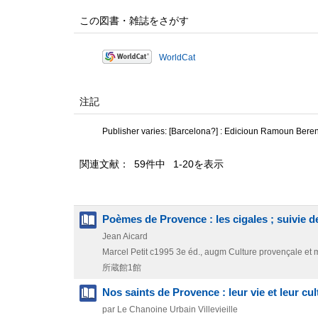
この図書・雑誌をさがす
WorldCat
注記
Publisher varies: [Barcelona?] : Edicioun Ramoun Bere
関連文献： 59件中 1-20を表示
Poèmes de Provence : les cigales ; suivie d
Jean Aicard
Marcel Petit
c1995
3e éd., augm
Culture provençale et 
所蔵館1館
Nos saints de Provence : leur vie et leur cul
par Le Chanoine Urbain Villevieille