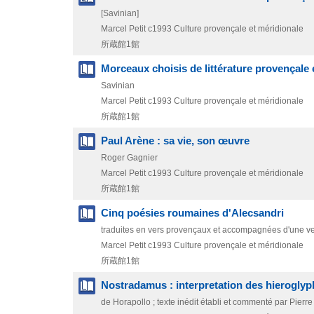
[Savinian]
Marcel Petit
c1993
Culture provençale et méridionale
所蔵館1館
Morceaux choisis de littérature provençale 
Savinian
Marcel Petit
c1993
Culture provençale et méridionale
所蔵館1館
Paul Arène : sa vie, son œuvre
Roger Gagnier
Marcel Petit
c1993
Culture provençale et méridionale
所蔵館1館
Cinq poésies roumaines d'Alecsandri
traduites en vers provençaux et accompagnées d'une ve
Marcel Petit
c1993
Culture provençale et méridionale
所蔵館1館
Nostradamus : interpretation des hierogly
de Horapollo ; texte inédit établi et commenté par Pierre