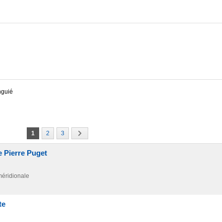
nguié
1
2
3
e Pierre Puget
méridionale
te