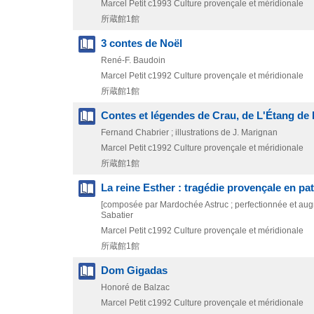
Marcel Petit
c1993
Culture provençale et méridionale
所蔵館1館
3 contes de Noël
René-F. Baudoin
Marcel Petit
c1992
Culture provençale et méridionale
所蔵館1館
Contes et légendes de Crau, de L'Étang de 
Fernand Chabrier ; illustrations de J. Marignan
Marcel Petit
c1992
Culture provençale et méridionale
所蔵館1館
La reine Esther : tragédie provençale en pa
[composée par Mardochée Astruc ; perfectionnée et augm
Sabatier
Marcel Petit
c1992
Culture provençale et méridionale
所蔵館1館
Dom Gigadas
Honoré de Balzac
Marcel Petit
c1992
Culture provençale et méridionale