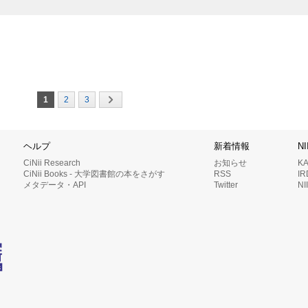
1
2
3
ヘルプ
新着情報
N
CiNii Research
お知らせ
K
CiNii Books - 大学図書館の本をさがす
RSS
I
メタデータ・API
Twitter
N