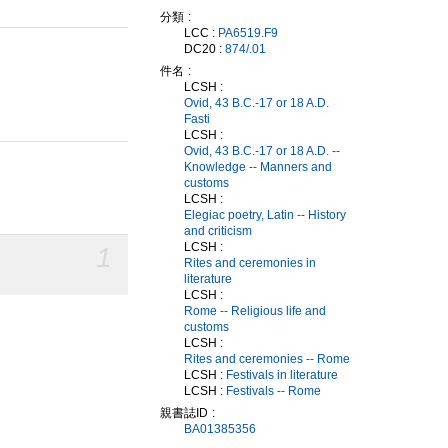
分類
LCC :
PA6519.F9
DC20 :
874/.01
件名
LCSH :
Ovid, 43 B.C.-17 or 18 A.D.
Fasti
LCSH :
Ovid, 43 B.C.-17 or 18 A.D. --
Knowledge -- Manners and
customs
LCSH :
Elegiac poetry, Latin -- History
and criticism
LCSH :
1
Rites and ceremonies in
literature
LCSH :
Rome -- Religious life and
customs
LCSH :
Rites and ceremonies -- Rome
LCSH :
Festivals in literature
LCSH :
Festivals -- Rome
親書誌ID
BA01385356