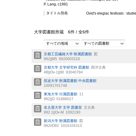
P. Lang, c1991
タイトル別名
Ovid's elegiac festivals : studie
大学図書館所蔵
6
件 /
全
6
件
すべての地域
すべての図書館
京都工芸繊維大学 附属図書館
図
992||M5
9920003118
京都大学 文学研究科 図書館
西洋古典
4B||Ov-1||90
93040784
筑波大学 附属図書館 中央図書館
10091701748
東海大学 付属図書館
11
992||O
01888027
名古屋大学 文学 図書室
文古典
992.1||Ov-M
1092190
新潟大学 附属図書館
図
992//O92
1010104313