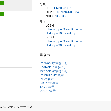
C
分類
LCC :
GN308.3.G7
DC20 :
301/.0941/09034
C
NDC6 :
389.33
件名
LCSH :
Ethnology -- Great Britain --
History -- 19th century
LCSH :
Ethnology -- Great Britain --
History -- 20th century
書き出し
RefWorksに書き出し
EndNoteに書き出し
Mendeleyに書き出し
Refer/BibIXで表示
RISで表示
BibTeXで表示
TSVで表示
ISBDで表示
IIのコンテンツサービス