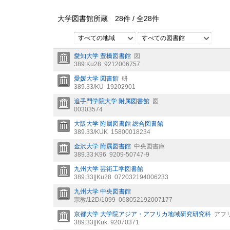
大学図書館所蔵
28
件 /
全
28
件
すべての地域
すべての図書館
愛知大学 豊橋図書館
図
389:Ku28
9212006757
愛媛大学 図書館
研
389.33/KU
19202901
追手門学院大学 附属図書館
図
00303574
大阪大学 附属図書館 総合図書館
389.33/KUK
15800018234
金沢大学 附属図書館
中央図書庫
389.33:K96
9209-50747-9
九州大学 芸術工学図書館
389.33||Ku28
072032194006233
九州大学 中央図書館
宗教/12D/1099
068052192007177
京都大学 大学院アジア・アフリカ地域研究研究科
アフ
389.33||Kuk
92070371