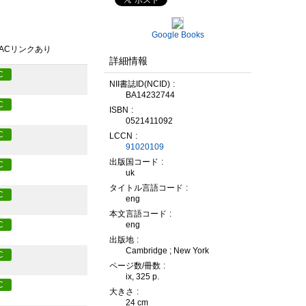
Google Books
PACリンクあり
詳細情報
C
NII書誌ID(NCID)
BA14232744
C
ISBN
0521411092
C
LCCN
91020109
出版国コード
C
uk
タイトル言語コード
C
eng
本文言語コード
eng
C
出版地
Cambridge ; New York
C
ページ数/冊数
ix, 325 p.
C
大きさ
24 cm