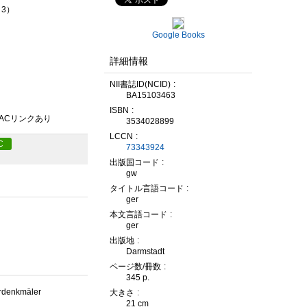
. 3）
Google Books
詳細情報
NII書誌ID(NCID)
BA15103463
ISBN
PACリンクあり
3534028899
LCCN
C
73343924
出版国コード
gw
タイトル言語コード
ger
本文言語コード
ger
出版地
Darmstadt
ページ数/冊数
345 p.
urdenkmäler
大きさ
21 cm