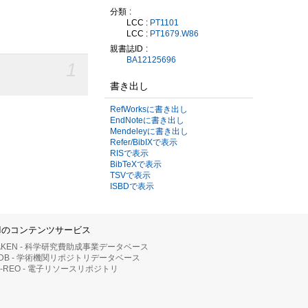
分類
LCC :
PT1101
LCC :
PT1679.W86
親書誌ID
BA12125696
1
書き出し
RefWorksに書き出し
EndNoteに書き出し
Mendeleyに書き出し
Refer/BibIXで表示
RISで表示
BibTeXで表示
TSVで表示
ISBDで表示
IIのコンテンツサービス
AKEN - 科学研究費助成事業データベース
RDB - 学術機関リポジトリデータベース
II-REO - 電子リソースリポジトリ