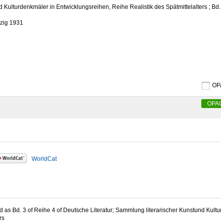
 Kulturdenkmäler in Entwicklungsreihen, Reihe Realistik des Spätmittelalters ; Bd
pzig 1931
O
OPA
WorldCat
d as Bd. 3 of Reihe 4 of Deutsche Literatur; Sammlung literarischer Kunstund Kult
rs