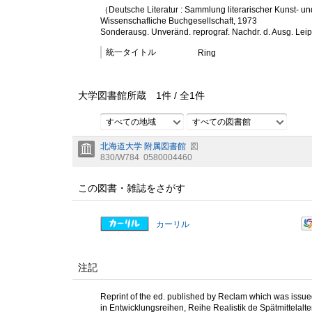
（Deutsche Literatur : Sammlung literarischer Kunst- und
Wissenschafliche Buchgesellschaft, 1973
Sonderausg. Unveränd. reprograf. Nachdr. d. Ausg. Lei
統一タイトル
Ring
大学図書館所蔵
1
件 /
全
1
件
すべての地域
すべての図書館
北海道大学 附属図書館
図
830/W784
0580004460
この図書・雑誌をさがす
カーリル
注記
Reprint of the ed. published by Reclam which was issue
in Entwicklungsreihen, Reihe Realistik de Spätmittelalte