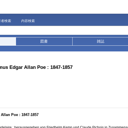
著者検索
内容検索
図書
雑誌
us Edgar Allan Poe : 1847-1857
llan Poe : 1847-1857
audelaire ; herausgegeben von Friedhelm Kemp und Claude Pichois in Zusammenar