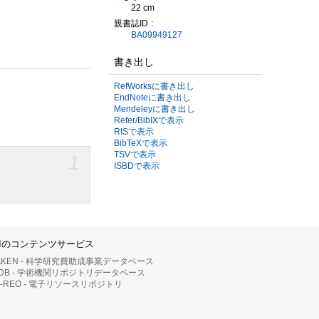
22 cm
親書誌ID
BA09949127
書き出し
RefWorksに書き出し
EndNoteに書き出し
Mendeleyに書き出し
Refer/BibIXで表示
RISで表示
BibTeXで表示
TSVで表示
1
ISBDで表示
IIのコンテンツサービス
AKEN - 科学研究費助成事業データベース
RDB - 学術機関リポジトリデータベース
II-REO - 電子リソースリポジトリ