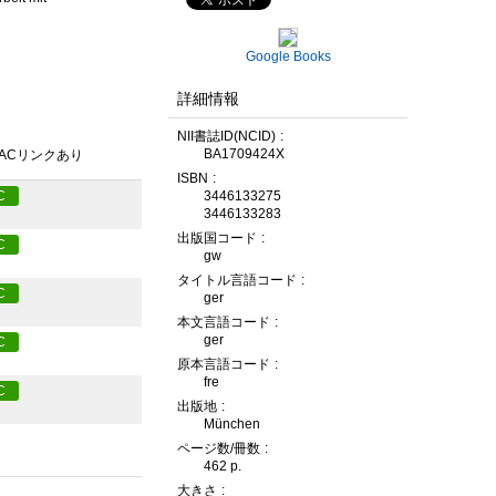
Google Books
詳細情報
NII書誌ID(NCID)
BA1709424X
PACリンクあり
ISBN
3446133275
C
3446133283
出版国コード
C
gw
タイトル言語コード
C
ger
本文言語コード
ger
C
原本言語コード
fre
C
出版地
München
ページ数/冊数
462 p.
大きさ