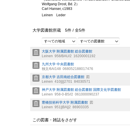
Wolfgang Drost, Bd. 2）
Carl Hanser, c1983
Leinen
Leder
大学図書館所蔵
5
件 /
全
5
件
すべての地域
すべての図書館
大阪大学 附属図書館 総合図書館
Leinen
958/BAU/2
16200001192
九州大学 中央図書館
独文/6A/148
068052188017476
京都大学 吉田南総合図書館
図
Leinen
410||||2701
84030571
神戸大学 附属図書館 総合図書館 国際文化学図書館
Leinen
958-0-B5//2
061000090237
豊橋技術科学大学 附属図書館
図
Leinen
951||BA||2
86903335
この図書・雑誌をさがす