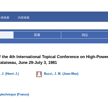
著者検索
内容検索
図書
雑誌
 the 4th International Topical Conference on High-Powe
laiseau, June 29-July 3, 1981
 J. (Henri J.)
Buzzi, J. M. (Jean-Max)
ytechnique (France)