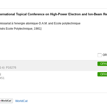
nternational Topical Conference on High-Power Electron and Ion-Beam R
missariat à l'energie atomique-D.A.M. and Ecole polytechnique
nisés Ecole Polytechnique, 1981]
O
OPA
-ii)
P16276
報
OPA
451
WorldCat