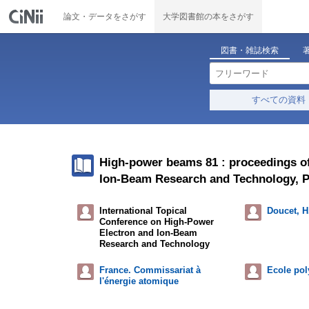
論文・データをさがす
大学図書館の本をさがす
図書・雑誌検索
すべての資料
High-power beams 81 : proceedings of
Ion-Beam Research and Technology, Pa
International Topical
Doucet, H.
Conference on High-Power
Electron and Ion-Beam
Research and Technology
France. Commissariat à
Ecole pol
l'énergie atomique