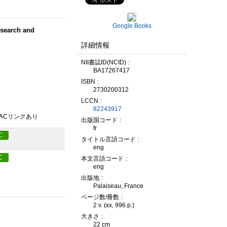
Google Books
esearch and
詳細情報
NII書誌ID(NCID)
BA17267417
ISBN
2730200312
LCCN
82243917
PACリンクあり
出版国コード
fr
C
タイトル言語コード
eng
C
本文言語コード
eng
出版地
Palaiseau, France
ページ数/冊数
2 v. (xx, 996 p.)
大きさ
22 cm