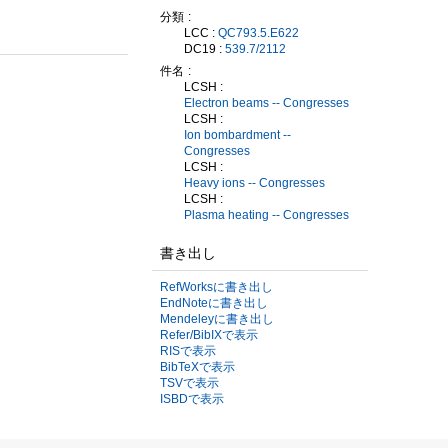
分類
LCC :
QC793.5.E622
DC19 :
539.7/2112
件名
LCSH :
Electron beams -- Congresses
LCSH :
Ion bombardment --
Congresses
LCSH :
Heavy ions -- Congresses
LCSH :
Plasma heating -- Congresses
書き出し
RefWorksに書き出し
EndNoteに書き出し
Mendeleyに書き出し
Refer/BibIXで表示
RISで表示
BibTeXで表示
TSVで表示
ISBDで表示