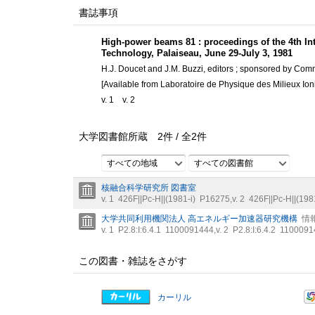
書誌事項
High-power beams 81 : proceedings of the 4th I
Technology, Palaiseau, June 29-July 3, 1981
H.J. Doucet and J.M. Buzzi, editors ; sponsored by Com
[Available from Laboratoire de Physique des Milieux Io
v. 1
v. 2
大学図書館所蔵
2
件 /
全
2
件
すべての地域
すべての図書館
核融合科学研究所 図書室
v. 1
426F||Pc-H||(1981-i)
P16275
,
v. 2
426F||Pc-H||(1981
大学共同利用機関法人 高エネルギー加速器研究機構
情
v. 1
P2.8:I:6.4.1
1100091444
,
v. 2
P2.8:I:6.4.2
1100091
この図書・雑誌をさがす
カーリル