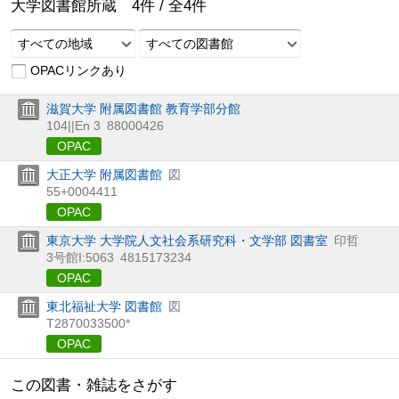
大学図書館所蔵
4
件 /
全
4
件
すべての地域
すべての図書館
OPACリンクあり
滋賀大学 附属図書館 教育学部分館
104||En 3
88000426
OPAC
大正大学 附属図書館
図
55+0004411
OPAC
東京大学 大学院人文社会系研究科・文学部 図書室
印哲
3号館I:5063
4815173234
OPAC
東北福祉大学 図書館
図
T2870033500*
OPAC
この図書・雑誌をさがす